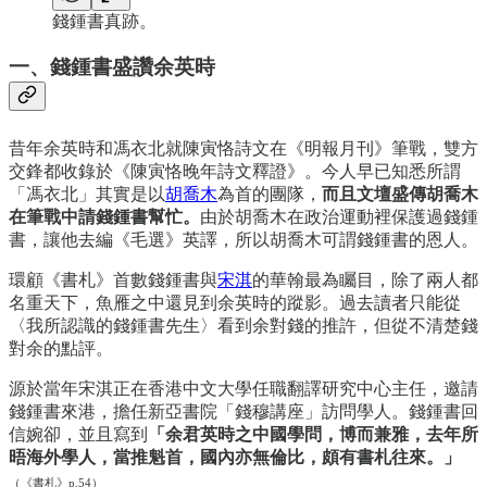
錢鍾書真跡。
一、錢鍾書盛讚余英時
昔年余英時和馮衣北就陳寅恪詩文在《明報月刊》筆戰，雙方
交鋒都收錄於《陳寅恪晚年詩文釋證》。今人早已知悉所謂
「馮衣北」其實是以
胡喬木
為首的團隊，
而且文壇盛傳胡喬木
在筆戰中請錢鍾書幫忙。
由於胡喬木在政治運動裡保護過錢鍾
書，讓他去編《毛選》英譯，所以胡喬木可謂錢鍾書的恩人。
環顧《書札》首數錢鍾書與
宋淇
的華翰最為矚目，除了兩人都
名重天下，魚雁之中還見到余英時的蹤影。過去讀者只能從
〈我所認識的錢鍾書先生〉看到余對錢的推許，但從不清楚錢
對余的點評。
源於當年宋淇正在香港中文大學任職翻譯研究中心主任，邀請
錢鍾書來港，擔任新亞書院「錢穆講座」訪問學人。錢鍾書回
信婉卻，並且寫到
「余君英時之中國學問，博而兼雅，去年所
晤海外學人，當推魁首，國內亦無倫比，頗有書札往來。」
（《書札》p.54）