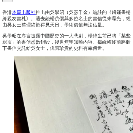
香港
本事出版社
推出由吳學昭（吳宓千金）編註的《錢鍾書楊
絳親友書札》。過去錢楊伉儷與多位名士的書信從未曝光，經
由吳女士整理終於得見天日，學術價值無法估量。
吳學昭在序言披露中國歷史的一大悲劇，楊絳生前已將「某些
親友」的書信悉數銷毀，後世無望知曉內容。楊絳臨終前將餘
下書信交託給吳女士，俾讓珍貴的史料有幸傳世。