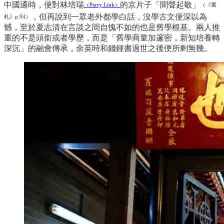
中國通時，便對林培瑞
的京片子「聞聲起敬」
（Perry Link）
（《書
，但再說到一眾老外都學白話，沒學古文便深以為
札》p.94）
憾，至於夏志清在言談之間自愧不如的也是舊學根基。兩人推
重的不是頭銜或者學歷，而是「舊學商量加邃密，新知培養轉
深沉」的融會傳承，余英時和錢鍾書過世之後便所剩無幾。