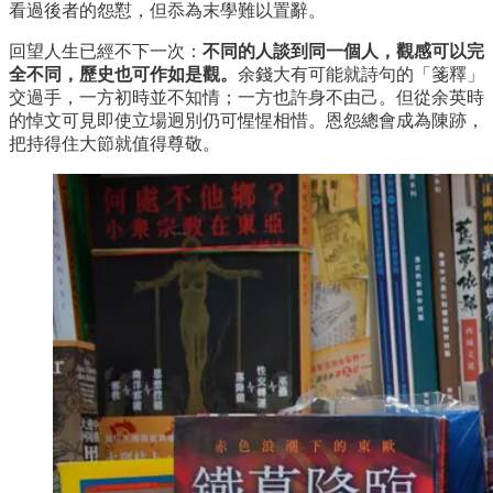
看過後者的怨懟，但忝為末學難以置辭。
回望人生已經不下一次：
不同的人談到同一個人，觀感可以完
全不同，歷史也可作如是觀。
余錢大有可能就詩句的「箋釋」
交過手，一方初時並不知情；一方也許身不由己。但從余英時
的悼文可見即使立場迥別仍可惺惺相惜。恩怨總會成為陳跡，
把持得住大節就值得尊敬。