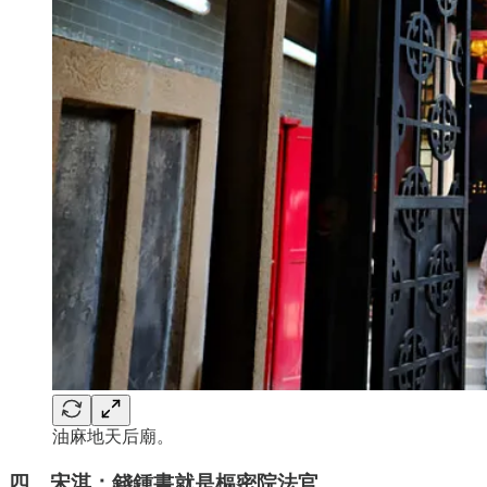
油麻地天后廟。
四、宋淇：錢鍾書就是樞密院法官