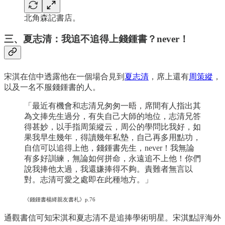
北角森記書店。
三、夏志清：我追不追得上錢鍾書？never！
宋淇在信中透露他在一個場合見到
夏志清
，席上還有
周策縱
，
以及一名不服錢鍾書的人。
「最近有機會和志清兄匆匆一晤，席間有人指出其
為文捧先生過分，有失自己大師的地位，志清兄答
得甚妙，以手指周策縱云，周公的學問比我好，如
果我早生幾年，得讀幾年私墊，自己再多用點功，
自信可以追得上他，錢鍾書先生，never！我無論
有多好訓練，無論如何拼命，永遠追不上他！你們
說我捧他太過，我還嫌捧得不夠。責難者無言以
對。志清可愛之處即在此種地方。」
《錢鍾書楊絳親友書札》p.76
通觀書信可知宋淇和夏志清不是追捧學術明星。宋淇點評海外