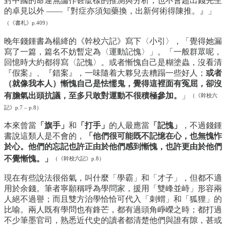
對中國的命運無論作甚麼樣的推測與分析，也不會超出錢先生
的卓見以外 ——『對症亦須知藥換，出新何術得陳推。』」
（《書札》p.409）
晚年錢鍾書為楊絳的《幹校六記》寫下〈小引〉，「覺得她漏
寫了一篇，篇名不妨暫定為〈運動記愧〉」。「一般群眾呢，
回憶時大約都得寫〈記愧〉。或者慚愧自己是糊塗蟲，沒看清
『假案』、『錯案』，一味隨着大夥兒去糟蹋一些好人；
或者
（就像我本人）慚愧自己是怯懦鬼，覺得這裡面有冤屈，卻沒
有膽氣出頭抗議，至多只敢對運動不很積極參加。
」
（《幹校六
記》p.7 – p.8）
本來曾當
「旗手」
和
「打手」
的人最應當
「記愧」
，不過錢鍾
書說這類人是不會的，
「他們很可能既不記憶在心，也無愧怍
於心。他們的忘記也許正由於他們感到慚愧，也許更由於他們
不覺慚愧。」
（《幹校六記》p.8）
現在有些說法很俗氣，叫什麼「學霸」和「才子」，但都不適
用於余錢。筆者寧願稱呼為學問家，援用「雙峰並峙」形容兩
人絕不過譽；而且雙方治學恰恰可代入「刺蝟」和「狐狸」的
比喻。兩人既有學問也有鋒芒，都有過頭角崢嶸之時；都打過
不少筆墨官司，熟悉近代史的讀者都清楚他們與誰有隙，甚或