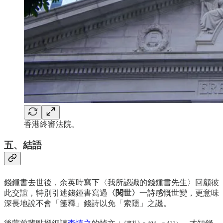
香港終審法院。
五、結語
錢鍾書去世後，余英時寫下〈我所認識的錢鍾書先生〉回顧彼
此交誼，特別引述錢鍾書寫過
〈閱世〉
一詩感慨世變，更意味
深長地說不會「箋釋」錢詩以免「索隱」之譏。
（《書札》p.404 – p.411）