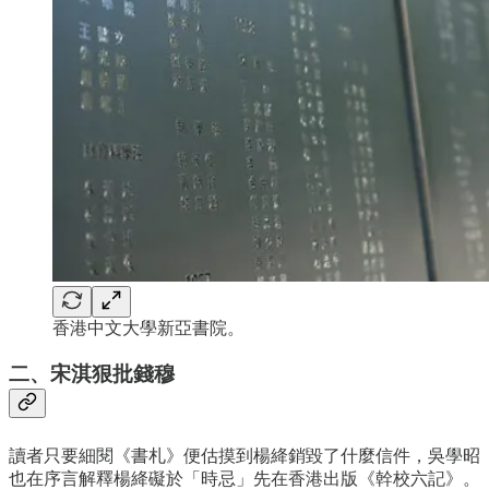
香港中文大學新亞書院。
二、宋淇狠批錢穆
讀者只要細閱《書札》便估摸到楊絳銷毀了什麼信件，吳學昭
也在序言解釋楊絳礙於「時忌」先在香港出版《幹校六記》。