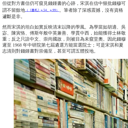
但從對方書信仍可窺見錢鍾書的心跡，宋淇在信中狠批錢穆可
謂不留餘地
。筆者除了深感震撼，沒有資格
（《書札》p.54、p.99）
遽斷是非。
然而宋淇的坦白如實反映清末以降的學風。為學當如胡適、吳
宓、陳寅恪、傅斯年般中英兼善、學貫中西，始能獲得士林敬
重；反之只諳中文、崇尚國故，則被目為未窺堂奧。因此錢穆
遲至 1968 年中研院第七屆遴選方能當選院士；可是宋淇和夏
志清則對錢鍾書對崇備至，甚至可謂五體投地。