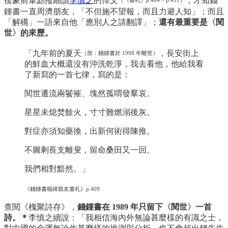
後蒙前輩點撥細讀
李慎之
的悼文
，才知錢
鍾書一直周濟朋友，「不但施不望報，而且力避人知」；而且
「解構」一語來自他「應別人之請翻譯」；
還有最重要是〈閱
世〉的來歷。
「九年前的夏天
，長安街上
（按：錢鍾書於 1998 年離世）
的鮮血大概還沒有沖洗乾淨，我去看他，他給我看
了新寫的一首七律，寫的是：
閱世遷流兩鬢摧、塊然孤喟發羣哀。
星星未熄焚餘火，寸寸難燃溺後灰。
對症亦須知藥換，出新何術得陳推。
不圖剩長支離叟，留命桑田又一回。
我們相對黯然。」
《錢鍾書楊絳親友書札》p.409
查閱《槐聚詩存》，
錢鍾書在 1989 年只留下〈閱世〉一首
詩。＊
李慎之續說：「我相信海內外無論甚麼樣的有識之士，