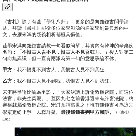
《書札》除了有些「學術八卦」，更多的是向錢鍾書問學請
益。拜讀《書札》能從多位家學淵源的名家學到最典雅的中
文，去雁來鴻的疑義相析都極具價值。
茲舉宋淇向錢鍾書請教一句看似簡單，其實內有乾坤的辛棄疾
名句：
「不恨古人吾不見，恨古人不見吾狂耳。」
後人對第二
句向無異議，但一直有兩派為第一句的意思爭論不休。
甲方
：我不恨見不到古人，我恨古人見不到我狂。
乙方
：我不恨古人見不到我，我恨古人見不到我狂。
宋淇將爭論比喻為爭訟，「大家決議上訴倫敦樞密院，而這位
法官，非先生莫屬。」蓋因九七之前香港還未有終審法院，終
審權隸屬倫敦樞密院。宋淇意謂當世之下唯有錢鍾書可為這宗
學案定紛止爭，以釋群疑。
最後錢鍾書判甲方勝訴。
（《書札》
p.61）