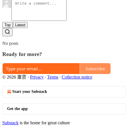
Top
Latest
No posts
Ready for more?
Subscribe
© 2026 蕭雲
·
Privacy
∙
Terms
∙
Collection notice
Start your Substack
Get the app
Substack
is the home for great culture