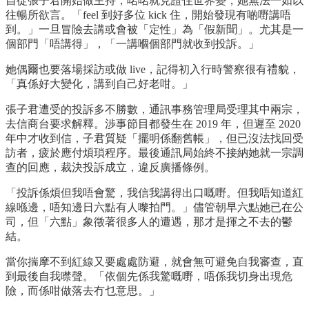
自從張子君開始做主持，啱啱就見證住世界變，她無法一如以
往暢所欲言。「feel 到好多位 kick 住，開始發現有啲嘢講唔
到。」一旦冒險去講或會被「定性」為「假新聞」。尤其是一
個部門「唔講得」，「一講嗰個部門就收到投訴。」
她偶爾也要落場採訪或做 live，記得初入行時警察很有禮貌，
「真係好大變化，講到自己好老咁。」
張子君遭受的投訴多不勝數，通訊事務管理局受理其中兩宗，
去信商台要求解釋。渉事節目都發生在 2019 年，但遲至 2020
年中才收到信，子君質疑「擺明係翻舊帳」，但已沒法找回受
訪者，疲於應付煩瑣程序。最後通訊局始終不接納她就一宗調
查的回應，裁決投訴成立，違反廣播條例。
「投訴係煩但我唔會驚，我信我講得出口嘅嘢。但我唔知道紅
線喺邊，唔知邊日六點有人嚟拍門。」儘管朝早六點她已在公
司，但「六點」象徵著很多人的遭遇，那才是揮之不去的鬱
結。
當你揣摩不到紅線又要處處防避，就會無可避免自我審查，直
到最後自我噤聲。「依個先係我驚嘅嘢，唔係我切身出現危
險，而係咁做落去冇乜意思。」