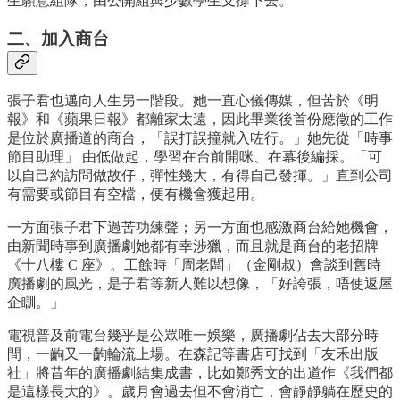
生願意組隊，由公開組與少數學生支撐下去。
二、加入商台
張子君也邁向人生另一階段。她一直心儀傳媒，但苦於《明
報》和《蘋果日報》都離家太遠，因此畢業後首份應徵的工作
是位於廣播道的商台，「誤打誤撞就入咗行。」她先從「時事
節目助理」 由低做起，學習在台前開咪、在幕後編採。「可
以自己約訪問做故仔，彈性幾大，有得自己發揮。」直到公司
有需要或節目有空檔，便有機會獲起用。
一方面張子君下過苦功練聲；另一方面也感激商台給她機會，
由新聞時事到廣播劇她都有幸涉獵，而且就是商台的老招牌
《十八樓 C 座》。工餘時「周老闆」（金剛叔）會談到舊時
廣播劇的風光，是子君等新人難以想像，「好誇張，唔使返屋
企瞓。」
電視普及前電台幾乎是公眾唯一娛樂，廣播劇佔去大部分時
間，一齣又一齣輪流上場。在森記等書店可找到「友禾出版
社」將昔年的廣播劇結集成書，比如鄭秀文的出道作《我們都
是這樣長大的》。歲月會過去但不會消亡，會靜靜躺在歷史的