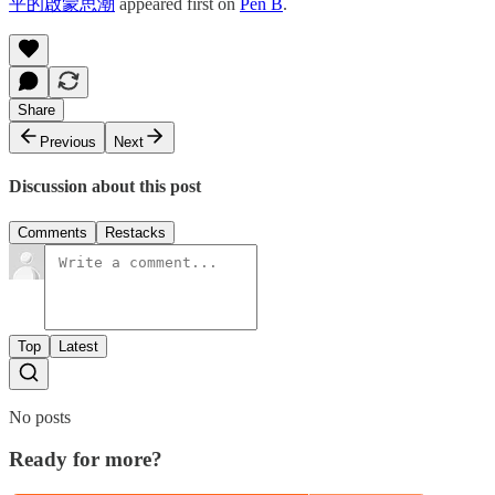
平的啟蒙思潮
appeared first on
Pen B
.
Share
Previous
Next
Discussion about this post
Comments
Restacks
Top
Latest
No posts
Ready for more?