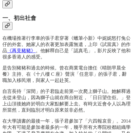
一、初出社會
在機場推著行李車的張子君穿著《蠟筆小新》中妮妮怒打兔公
仔的外套。她家人的衣著更加表露無遺，上印《試當真》的作
品
《再見豬豬》
。他解釋自己是「認真毛」，影片反映了他和
很多香港人的感受。
是告別豬豬和過去的時候。曾在商業電台擔任《晴朗早晨全
餐》主持、在《十八樓 C 座》聲演「任意菲」的張子君，辭
職加入移民潮，與家人一起赴英。
自言長待「深閏」的子君臨走前第一次爬上獅子山。她解釋過
去從未登山，因為獅子山就在商台附近，「日日望住佢。」登
上山頂後她終於明白大家點解要上去。有時太近會令人以為理
所當然，直到臨別才明白原來並非必然。
在大學讀書的最後一年，張子君參加了「六四報哀音」。2014
年大有可能是參加者最多的一年，幾乎所有大專院校都組織學