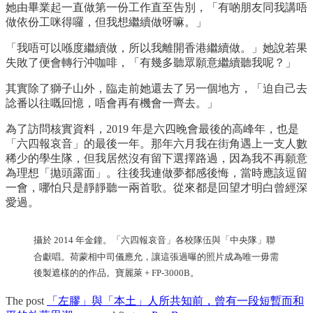
她由畢業起一直做第一份工作直至告別，「有啲朋友同我講唔
做依份工咪得囉，但我想繼續做呀嘛。」
「我唔可以喺度繼續做，所以我離開香港繼續做。」她說若果
失敗了便會轉行沖咖啡，「有幾多聽眾願意繼續聽我呢？」
其實除了獅子山外，臨走前她還去了另一個地方，「迫自己去
諗番以往嘅回憶，唔會再有機會一齊去。」
為了訪問核實資料，2019 年是六四晚會最後的高峰年，也是
「六四報哀音」的最後一年。那年六月我在街角遇上一支人數
稀少的學生隊，但我居然沒有留下選擇路過，因為我不再願意
為理想「拋頭露面」。往後我連做夢都感後悔，當時應該逗留
一會，哪怕只是靜靜聽一兩首歌。從來都是回望才明白曾經深
愛過。
攝於 2014 年金鐘。「六四報哀音」各校隊伍與「中央隊」聯
合獻唱。荷蒙相中司儀應允，讓這張過曝的照片成為唯一毋需
後製遮樣的的作品。寶麗萊 + FP-3000B。
The post
「左膠」與「本土」人所共知前，曾有一段短暫而和