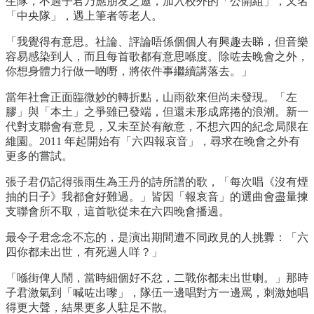
生隊，不過子君乃應朋友之邀，加入校外的「公開組」，又名
「中央隊」，遇上筆者等老人。
「我覺得有意思。社論、評論唔係個個人有興趣去睇，但音樂
容易感染到人，而且每首歌都有意思喺度。除咗去晚會之外，
你想身體力行做一啲嘢，將依件事繼續講落去。」
當年社會正面臨微妙的轉折點，山雨欲來但尚未發現。「左
膠」與「本土」之爭雖已發端，但還未形成席捲的浪潮。新一
代對支聯會有意見，又未至於有敵意，不想六四的紀念局限在
維園。2011 年起開始有「六四報哀音」，尋求在晚會之外有
更多的嘗試。
張子君仍記得張雨生為王丹的詩所譜的歌，「每次唱《沒有煙
抽的日子》我都會好難過。」皆因「報哀音」的選曲會盡量揀
支聯會所不取，這首歌從未在六四晚會播過。
最令子君念念不忘的，是演出期間遭不同政見的人挑釁：「六
四你都未出世，有死過人咩？」
「喺街俾人鬧，當時細個好不忿，二戰你都未出世喇。」那時
子君激氣到「喊咗出嚟」，隊伍一邊唱對方一邊罵，刺激她唱
得更大聲，結果更多人駐足不散。