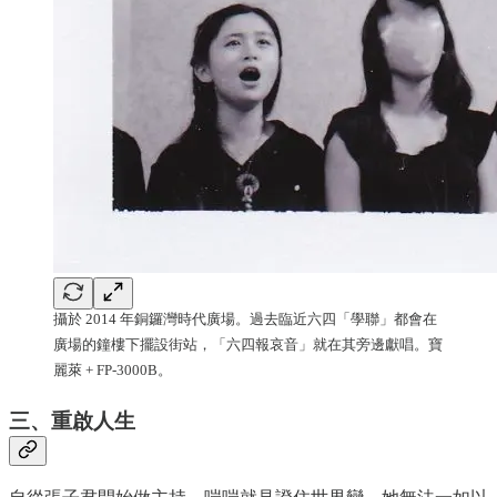
攝於 2014 年銅鑼灣時代廣場。過去臨近六四「學聯」都會在
廣場的鐘樓下擺設街站，「六四報哀音」就在其旁邊獻唱。寶
麗萊 + FP-3000B。
三、重啟人生