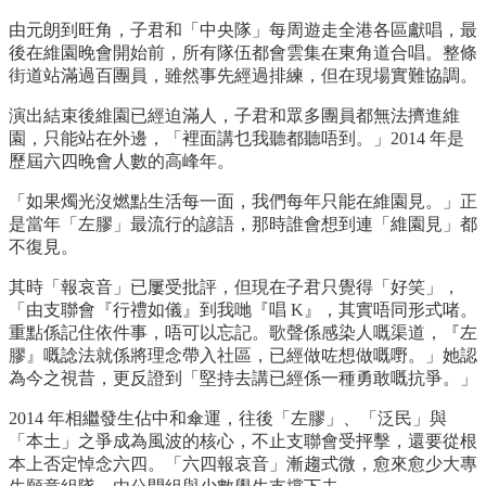
由元朗到旺角，子君和「中央隊」每周遊走全港各區獻唱，最
後在維園晚會開始前，所有隊伍都會雲集在東角道合唱。整條
街道站滿過百團員，雖然事先經過排練，但在現場實難協調。
演出結束後維園已經迫滿人，子君和眾多團員都無法擠進維
園，只能站在外邊，「裡面講乜我聽都聽唔到。」2014 年是
歷屆六四晚會人數的高峰年。
「如果燭光沒燃點生活每一面，我們每年只能在維園見。」正
是當年「左膠」最流行的諺語，那時誰會想到連「維園見」都
不復見。
其時「報哀音」已屢受批評，但現在子君只覺得「好笑」，
「由支聯會『行禮如儀』到我哋『唱 K』，其實唔同形式啫。
重點係記住依件事，唔可以忘記。歌聲係感染人嘅渠道，『左
膠』嘅諗法就係將理念帶入社區，已經做咗想做嘅嘢。」她認
為今之視昔，更反證到「堅持去講已經係一種勇敢嘅抗爭。」
2014 年相繼發生佔中和傘運，往後「左膠」、「泛民」與
「本土」之爭成為風波的核心，不止支聯會受抨擊，還要從根
本上否定悼念六四。「六四報哀音」漸趨式微，愈來愈少大專