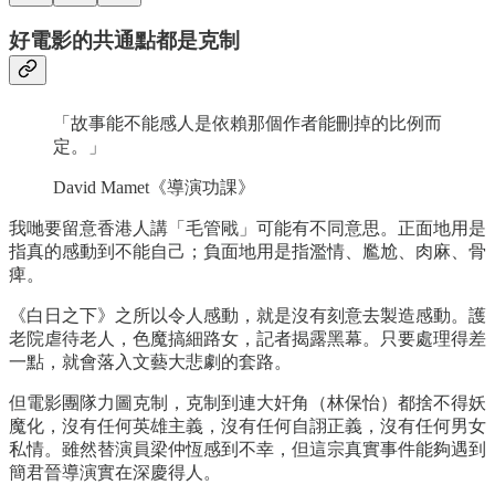
好電影的共通點都是克制
「故事能不能感人是依賴那個作者能刪掉的比例而
定。」
David Mamet《導演功課》
我哋要留意香港人講「毛管戙」可能有不同意思。正面地用是
指真的感動到不能自己；負面地用是指濫情、尷尬、肉麻、骨
痺。
《白日之下》之所以令人感動，就是沒有刻意去製造感動。護
老院虐待老人，色魔搞細路女，記者揭露黑幕。只要處理得差
一點，就會落入文藝大悲劇的套路。
但電影團隊力圖克制，克制到連大奸角（林保怡）都捨不得妖
魔化，沒有任何英雄主義，沒有任何自詡正義，沒有任何男女
私情。雖然替演員梁仲恆感到不幸，但這宗真實事件能夠遇到
簡君晉導演實在深慶得人。