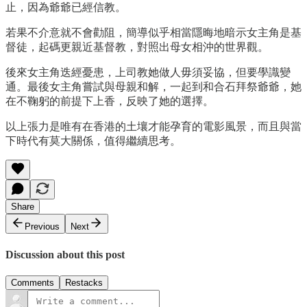
止，因為爺爺已經信教。
若果不介意就不會勸阻，簡導似乎相當隱晦地暗示女主角是基
督徒，起碼更親近基督教，對照出母女相沖的世界觀。
後來女主角迭經憂患，上司教她做人毋須妥協，但要學識變
通。最後女主角嘗試與母親和解，一起到和合石拜祭爺爺，她
在不鞠躬的前提下上香，反映了她的選擇。
以上張力是唯有在香港的土壤才能孕育的電影風景，而且與當
下時代有莫大關係，值得繼續思考。
Share
Previous
Next
Discussion about this post
Comments
Restacks