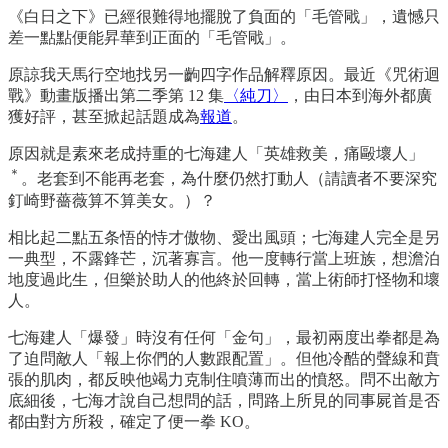
《白日之下》已經很難得地擺脫了負面的「毛管戙」，遺憾只
差一點點便能昇華到正面的「毛管戙」。
原諒我天馬行空地找另一齣四字作品解釋原因。最近《咒術迴
戰》動畫版播出第二季第 12 集
〈純刀〉
，由日本到海外都廣
獲好評，甚至掀起話題成為
報道
。
原因就是素來老成持重的七海建人「英雄救美，痛毆壞人」
＊
。老套到不能再老套，為什麼仍然打動人（請讀者不要深究
釘崎野薔薇算不算美女。）？
相比起二點五条悟的恃才傲物、愛出風頭；七海建人完全是另
一典型，不露鋒芒，沉著寡言。他一度轉行當上班族，想澹泊
地度過此生，但樂於助人的他終於回轉，當上術師打怪物和壞
人。
七海建人「爆發」時沒有任何「金句」，最初兩度出拳都是為
了迫問敵人「報上你們的人數跟配置」。但他冷酷的聲線和賁
張的肌肉，都反映他竭力克制住噴薄而出的憤怒。問不出敵方
底細後，七海才說自己想問的話，問路上所見的同事屍首是否
都由對方所殺，確定了便一拳 KO。