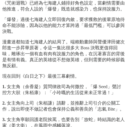
《咒術迴戰》已經為七海建人鋪排好角色設定，當劇情需要由
他推進，符合人設的「爆發」既造就感染力，也保持說服力。
「爆發」過後七海建人立即回復內斂，要求獲救的後輩原地待
命不能涉險，因為以他的能力才算跨過「最低門檻」可以參與
決戰。
漫畫迷都知道七海建人的結局了。端賴動畫師與聲優津田健次
郎進一步昇華原著，令這一集比很多大 Boss 決戰更值得回
味，雕琢出一個有血有肉有說服力的角色，在沉著寡言的背後
是有情有義。真正的英雄從不想做英雄，但到需要的時候卻義
無反顧。
現在回到《白日之下》最後三幕劇情。
1.
女主角（余香凝）質問律政司為何撒控，「爆 Seed」聲討
控方大狀（朱栢康）：「小玲嘅的生活從來未正常過！」
2.
女主角向上司（朱栢謙）請辭，並推辭上司引介的公關工
作，說出即使不做記者也會保持公義和善良的「志氣 Bite」。
3.
女主角寧願回護老院挨罵，也要告別「放蛇」時結識的老人
家（姜大衛），在風雨中感觸落淚。