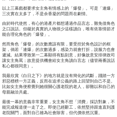
以上三幕戲都要求女主角有情感上的「爆發」。可是「連爆」
三次實在太多了，不是余香凝的問題而在劇情。
由於時代使然，有心的港產片都想通過作品言志，難免借角色
之口說話。但礙於真實的人物很少這樣讀白，唯有依靠情節才
能合理化角色的「爆發」。
然而角色「爆發」的次數應該有限，要受控於角色設計的框
架，倘若「連爆」的次數過多，感染力就會打折，說服力也會
遞減。結果導致第一二幕顯得有點刻意，好像故意安排律政司
讓女主角罵；故意提供機會給女主角讀白言志（儘管兩番說話
私心都很同意）。
我最欣賞《白日之下》的地方就是沒有簡化的武斷，踐踏一方
邪惡標榜一方正義，反而在追求公義的路上回望到自己不是。
比如女主角便察覺到她很關心護老院的老人，卻難以和自己的
母親融洽共處。
最後一幕的意義非常重要，女主角不想「消費」採訪對象，不
能完成報道便一走了之。即使已經辭工，依然堅持跟進直到護
老院關門，面對自己雖為社會除害，但代價依然沉重。