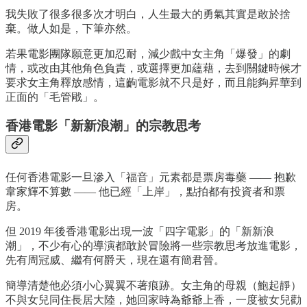
我失敗了很多很多次才明白，人生最大的勇氣其實是敢於捨
棄。做人如是，下筆亦然。
若果電影團隊願意更加忍耐，減少戲中女主角「爆發」的劇
情，或改由其他角色負責，或選擇更加蘊藉，去到關鍵時候才
要求女主角釋放感情，這齣電影就不只是好，而且能夠昇華到
正面的「毛管戙」。
香港電影「新新浪潮」的宗教思考
任何香港電影一旦滲入「福音」元素都是票房毒藥 —— 抱歉
韋家輝不算數 —— 他已經「上岸」，點拍都有投資者和票
房。
但 2019 年後香港電影出現一波「四字電影」的「新新浪
潮」，不少有心的導演都敢於冒險將一些宗教思考放進電影，
先有周冠威、繼有何爵天，現在還有簡君晉。
簡導清楚他必須小心翼翼不著痕跡。女主角的母親（鮑起靜）
不與女兒同住長居大陸，她回家時為爺爺上香，一度被女兒勸