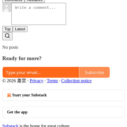
Top
Latest
No posts
Ready for more?
Subscribe
© 2026 蕭雲
·
Privacy
∙
Terms
∙
Collection notice
Start your Substack
Get the app
Substack
is the home for great culture