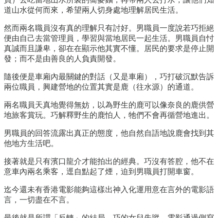
道山水從何而來，希望兩人切身處地理解居民生活。
然而兩名職員沒有真的理解只有討好。男職員一度說若巧拒絕
便由自己去當管理員，學習與當地居民一起生活。男職員自忖
真誠而且謙卑，卻在在顯示他其實不懂。居民的要求是停止開
發；而不是由善良的人負責開發。
隨後便是車廂內最關鍵的對話（又是車廂），巧打破沉默告訴
兩位職員，興建營地的位置其實是鹿（往水源）的通道。
兩名職員天真地覺得無妨，以為野生的鹿可以像奈良的鹿供營
地旅客賞玩。巧解釋野生的鹿怕人，牠們不會再循營地進出。
男職員的回答流露出真正的態度，他自然自語地說鹿會找到其
他地方生活吧。
接著就是只有濱口龍介才能拍出的經典。巧沒有答腔，他不在
意車內兩名乘客，逕自點起了煙，迫到男職員打開車窗。
迄今還未有香港電影能夠這樣出神入化運用意在言外的電影語
言，一切盡在不言。
最後就是所謂「反轉」的結局。巧的女兒失蹤，電影通過側寫