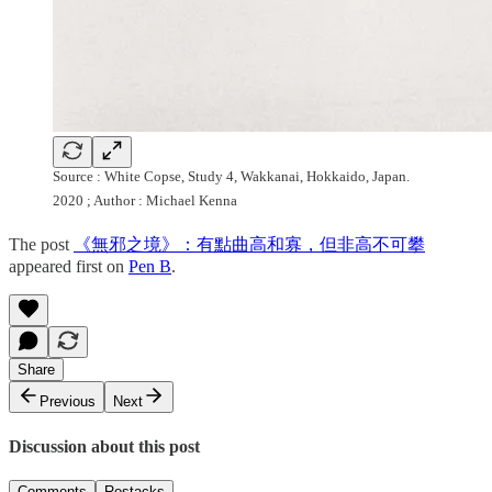
Source : White Copse, Study 4, Wakkanai, Hokkaido, Japan.
2020 ; Author : Michael Kenna
The post
《無邪之境》：有點曲高和寡，但非高不可攀
appeared first on
Pen B
.
Share
Previous
Next
Discussion about this post
Comments
Restacks