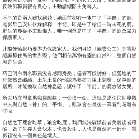
反映男職員很有良心，主動請纓陪主角尋人。
不幸的是兩人雖找到花，她面前卻有一隻中了「半箭」的鹿。
電影早已安排伏線解釋「半箭」即是中了槍但一時未死的鹿。
野生的鹿從不主動傷人，唯一例外是中了「半箭」的鹿會盡力
保護家人。
此際便輪到巧要盡力保護家人。我們可從《幽靈公主》等電影
認識原住民的世界觀，他們相信萬物有靈的自然神，整個自然
就是生命。
巧已明白兩名職員沒有感同身受，儘管百般討好，但營地的工
程依然會繼續。土生土長的他認為要盡力阻止開發，保存鹿的
居所，才能換取自然神息怒，讓中了「半箭」的鹿放過女兒。
所以巧立即拿男職員獻祭，一命換一命。這就是原住民世界觀
中人與自然（神）的「平衡」，觀眾會在最後一幕看到花還有
呼吸。
自然之下鹿會吃草，狼會吃鹿，我們無法驟斷前者美麗後者殘
酷。為了生存人會伐木，也會殺生，人也是自然的一部分，電
影裡沒有一個角色是壞人。