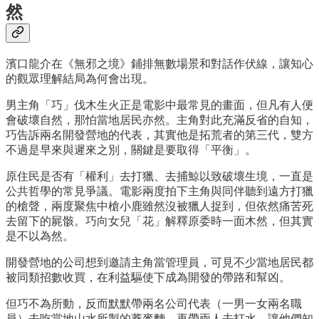
然
濱口龍介在《無邪之境》鋪排無數場景和對話作伏線，讓知心
的觀眾理解結局為何會出現。
男主角「巧」伐木生火正是電影中最常見的畫面，但凡有人便
會破壞自然，那怕當地居民亦然。主角對此充滿反省的自知，
巧告訴兩名開發營地的代表，其實他是拓荒者的第三代，雙方
不過是早來與遲來之別，關鍵是要取得「平衡」。
原住民是否有「權利」去打獵、去捕鯨以致破壞生境，一直是
公共哲學的常見爭議。電影兩度拍下主角與同伴聽到遠方打獵
的槍聲，兩度聚焦中槍小鹿雖然沒被獵人捉到，但依然痛苦死
去留下的屍骸。巧向女兒「花」解釋原委時一面木然，但其實
是不以為然。
開發營地的公司想到邀請主角當管理員，可見不少當地居民都
被同類招數收買，在利益驅使下成為開發的帶路和幫凶。
但巧不為所動，反而默默帶兩名公司代表（一男一女兩名職
員）去吃當地山水所製的蕎麥麵，再帶兩人去打水，讓他們知