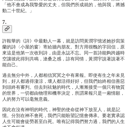
「他不會成為我摯愛的丈夫，但我們所成就的，他與我，將撼
動二十世紀。」
7.
許鞍華的《詩》中最動人一幕，就是訪問黃潤宇憶述她抄寫策
蘭的詩〈小屋的窗〉寄給牆內朋友。對方用很醜的字回信，原
來這是他第一次收到詩，由是永誌不忘。同一首詩能夠跨越時
空讓彼此得到共鳴，滄桑之感，諒有同情，黃潤宇說著說著不
能自己。
過去無分中外，人都相信冥冥之中有果報。即使有生之年未見
到，好人都過得淒涼，壞人都活得好好，但我們始終相信善惡
到頭終有審判。但去到祛魅的時代，人漸漸接受一個只有物質
的世界，一切都由物理和機率決定，所謂果報只是一廂情願，
人的努力可以毫無意義。
因此在沒有神明的時代，神聖的使命從神下放至人，就是記
憶。分別在神不會死，我們只能盼望記憶會傳承。要老實承認
人生可能會徒勞甚至白死。唯有記得我們努力過，我們的人生