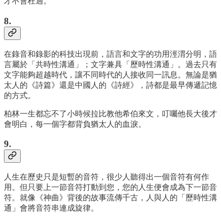
才不會枉過。
8.
在錄音和錄影的科技出現前，語言和文字的功用涇渭分明，語
言屬於「共時性溝通」；文字兼具「歷時性溝通」。過去只有
文字能夠超越時代，讓不同時代的人接收同一訊息。無論是猶
太人的《詩篇》還是中國人的《詩經》，詩都是最早傳遞記憶
的方式。
柏林一生都忘不了小時候拉比教他希伯來文，叮囑他長大後才
會明白，每一個字都背負猶太人的血淚。
9.
人生在歷史只是短暫的音符，很少人聽得出一個音符有何作
用。但只要上一節音符打動到您，您的人生便會成為下一節音
符。就像《神曲》背後的故事流傳千古，人與人的「歷時性溝
通」會將音符串連成旋律。