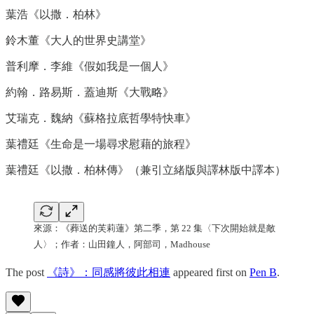
葉浩《以撒．柏林》
鈴木董《大人的世界史講堂》
普利摩．李維《假如我是一個人》
約翰．路易斯．蓋迪斯《大戰略》
艾瑞克．魏納《蘇格拉底哲學特快車》
葉禮廷《生命是一場尋求慰藉的旅程》
葉禮廷《以撒．柏林傳》（兼引立緒版與譯林版中譯本）
來源：《葬送的芙莉蓮》第二季，第 22 集〈下次開始就是敵
人〉；作者：山田鐘人，阿部司，Madhouse
The post
《詩》：同感將彼此相連
appeared first on
Pen B
.