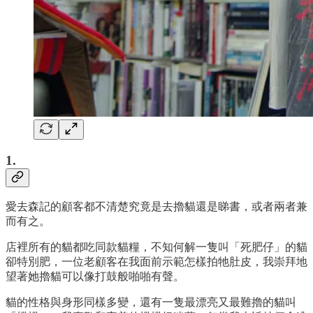
1.
愛去森記的顧客都不清楚究竟是去擼貓還是睇書，或者兩者兼
而有之。
店裡所有的貓都吃同款貓糧，不知何解一隻叫「死肥仔」的貓
卻特別肥，一位老顧客在我面前示範怎樣拍牠肚皮，我崇拜地
望著她擼貓可以像打鼓般啪啪有聲。
貓的性格與身形同樣多變，還有一隻最漂亮又最難擼的貓叫