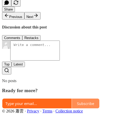
Share
Previous
Next
Discussion about this post
Comments
Restacks
Top
Latest
No posts
Ready for more?
Subscribe
© 2026 蕭雲
·
Privacy
∙
Terms
∙
Collection notice