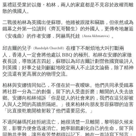
葉禮廷受業於以撤・柏林，兩人的家庭都是不見容於政權而離
散的俄國人。
二戰後柏林為英國出使蘇聯。他雖被跟蹤和竊聽，但依然成為
鐵幕之外第一位讀到《齊瓦哥醫生》的外國人，更傳奇地邂逅
《安魂曲》的作者安娜．阿赫馬托娃
。
（Anna Akhmatova）
邱吉爾的兒子
在樓下不耐煩地大叫打斷兩
（Randolph Churchill）
人，香港人一定會將他處以 BBQ 的極刑。柏林在安娜的家徹
夜長談，導致謠言四起，蘇聯以為邱吉爾計劃營救國寶級詩人
到英國；好事之徒則齷齪地咬定兩人不止談文論藝，除了精神
交流還有更高層次的物理交流。
柏林與安娜情同知己，不僅在於一夜曖昧。他們共同承受鐵幕
將社群一分為二的創傷，留下的人受盡折磨；離開的人失去故
鄉。安娜向柏林傾訴「你是從人的社會來的，我們在這兒卻被
人與人之間的高牆所隔絕。」後來柏林向朋友形容蘇聯的迫害
「比直接乾脆開槍射殺了他們還要惡劣。」
不過阿赫瑪托娃拒絕流亡，她很清楚一旦離開，黎明卻久候未
至，影響力便會迅速消亡。她寧願戲劇化自己的生命，留下與
同胞共患難，讓所有苦楚都得以記下。她在一首詩寫下預言：