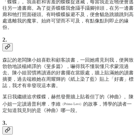
「蝶蝶」。我喜歡和害羞的蝶蝶捉迷藏，每當我走近牠便會逃
往另一邊書廊。為了捉弄蝶蝶我會躡手躡腳掉頭，在另一邊書
廊和牠打照面碰頭。有時蝶蝶躲避不及，便會貓急跳牆跳到高
處逃離我的魔掌。始終可望而不可及，有點像點到即止的緣
份。
2.
森記的老闆陳小姐喜歡和顧客談書，一回她甫見到我，便興致
勃勃地談楊絳譯的《斐多篇》，嚇得我不懂裝懂只求蒙混過
去。陳小姐習慣將讀過的好書擺在當眼處，牆上貼滿她的讀書
摘要，過去端賴她在周耀輝的《紙上染了藍》貼上「好書」標
誌，我才有幸發現這本書。
某日我繼續追求蝶蝶，赫然發覺牆上貼着但丁的《神曲》。陳
小姐一定讀過普利摩．李維
的故事，博學的讀者一
（Primo Levi）
定知道我見到的是《神曲》哪一段。
3.