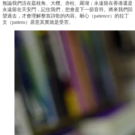
無論我們活在荔枝角、大欖、赤柱、羅湖；永遠留在香港還是
永遠留在天安門，記住我們，您會是下一節音符。將來我們回
望過去，才會理解整首詩歌的內容。耐心（patience）的拉丁
文（patiens）原意其實就是受苦。