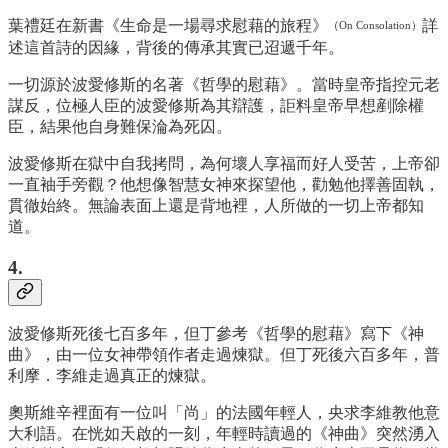
葉禮廷在新書《生命是一場尋求慰藉的旅程》
詳
（On Consolation）
述這首詩的因緣，背後的傳承其實已迢遞千年。
一切源於波愛修斯的名著《哲學的慰藉》。當時皇帝指控元老
謀反，位極人臣的波愛修斯為其辯護，詎料皇帝早想剷除權
臣，結果他自身難保淪為死囚。
波愛修斯在獄中自我拷問，為何壞人享福而好人受苦，上帝卻
一直袖手旁觀？他想像智慧女神來探望他，勸勉他擇善固執，
貫徹始終。無論表面上還是背地裡，人所做的一切上帝都知
道。
4.
波愛修斯死後七百多年，但丁參考《哲學的慰藉》寫下《神
曲》，由一位女神帶領作者走過煉獄。但丁死後六百多年，普
利摩．李維走過真正的煉獄。
奧斯維辛裡面有一位叫「尚」的法國年輕人，央求李維教他意
大利語。在恍如天啟的一刻，年輕時讀過的《神曲》突然湧入