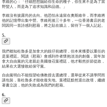
李維的心：「仔細想想賜給你生命的種子，你生來不是為了當
野蠻人，而是為了追求知識和品德。」
李維沒有披露尚的去向。他恐怕永遠留在奧斯維辛，而李維將
他的記憶帶出集中營。李維死後三十多年，一位香港書店的老
闆因同一首詩感到慰藉，將之貼在牆上，留待下一個人記起。
5.
我們都知杜魯多是加拿大的靚仔前總理，但本來獲委以重任的
是葉禮廷。閱讀《慰藉》會感到作者懷抱淡淡的創傷，當年加
拿大自由黨的元老親赴美國徵召葉禮廷，他才毅然折節從政，
結果在大選慘敗給保守黨。
自由黨明白不能指望哈佛教授去選總理，選舉從來不講學問而
講包裝，靠杜魯多才能收復失地。葉禮廷黯然退出政壇，繼續
著書立說，他的失敗成為我們的慰藉。
6.