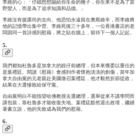
李維的心：「仔細想想賜給你生命的種子，你生來不是為了當
野蠻人，而是為了追求知識和品德。」
李維沒有披露尚的去向。他恐怕永遠留在奧斯維辛，而李維將
他的記憶帶出集中營。李維死後三十多年，一位香港書店的老
闆因同一首詩感到慰藉，將之貼在牆上，留待下一個人記起。
5.
我們都知杜魯多是加拿大的靚仔前總理，但本來獲委以重任的
是葉禮廷。閱讀《慰藉》會感到作者懷抱淡淡的創傷，當年加
拿大自由黨的元老親赴美國徵召葉禮廷，他才毅然折節從政，
結果在大選慘敗給保守黨。
自由黨明白不能指望哈佛教授去選總理，選舉從來不講學問而
講包裝，靠杜魯多才能收復失地。葉禮廷黯然退出政壇，繼續
著書立說，他的失敗成為我們的慰藉。
6.