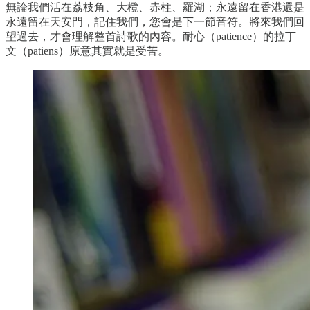
無論我們活在荔枝角、大欖、赤柱、羅湖；永遠留在香港還是
永遠留在天安門，記住我們，您會是下一節音符。將來我們回
望過去，才會理解整首詩歌的內容。耐心（patience）的拉丁
文（patiens）原意其實就是受苦。