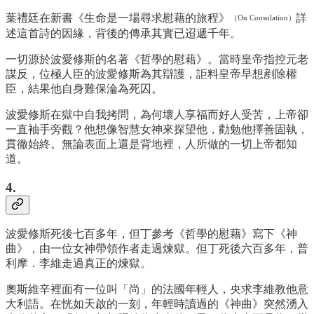
葉禮廷在新書《生命是一場尋求慰藉的旅程》
詳
（On Consolation）
述這首詩的因緣，背後的傳承其實已迢遞千年。
一切源於波愛修斯的名著《哲學的慰藉》。當時皇帝指控元老
謀反，位極人臣的波愛修斯為其辯護，詎料皇帝早想剷除權
臣，結果他自身難保淪為死囚。
波愛修斯在獄中自我拷問，為何壞人享福而好人受苦，上帝卻
一直袖手旁觀？他想像智慧女神來探望他，勸勉他擇善固執，
貫徹始終。無論表面上還是背地裡，人所做的一切上帝都知
道。
4.
波愛修斯死後七百多年，但丁參考《哲學的慰藉》寫下《神
曲》，由一位女神帶領作者走過煉獄。但丁死後六百多年，普
利摩．李維走過真正的煉獄。
奧斯維辛裡面有一位叫「尚」的法國年輕人，央求李維教他意
大利語。在恍如天啟的一刻，年輕時讀過的《神曲》突然湧入