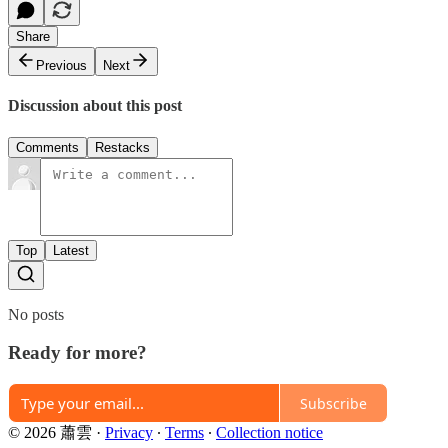
Share
Previous
Next
Discussion about this post
Comments
Restacks
Top
Latest
No posts
Ready for more?
Subscribe
© 2026 蕭雲
·
Privacy
∙
Terms
∙
Collection notice