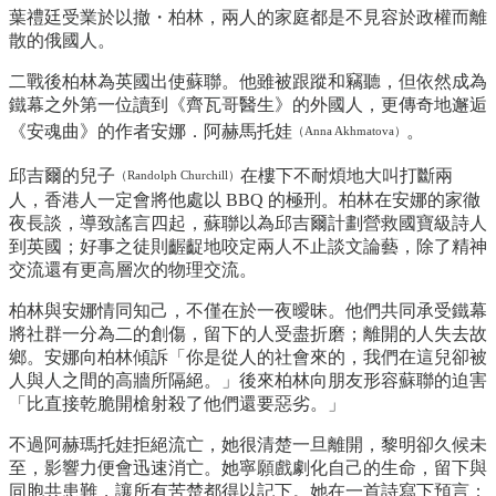
葉禮廷受業於以撤・柏林，兩人的家庭都是不見容於政權而離
散的俄國人。
二戰後柏林為英國出使蘇聯。他雖被跟蹤和竊聽，但依然成為
鐵幕之外第一位讀到《齊瓦哥醫生》的外國人，更傳奇地邂逅
《安魂曲》的作者安娜．阿赫馬托娃
。
（Anna Akhmatova）
邱吉爾的兒子
在樓下不耐煩地大叫打斷兩
（Randolph Churchill）
人，香港人一定會將他處以 BBQ 的極刑。柏林在安娜的家徹
夜長談，導致謠言四起，蘇聯以為邱吉爾計劃營救國寶級詩人
到英國；好事之徒則齷齪地咬定兩人不止談文論藝，除了精神
交流還有更高層次的物理交流。
柏林與安娜情同知己，不僅在於一夜曖昧。他們共同承受鐵幕
將社群一分為二的創傷，留下的人受盡折磨；離開的人失去故
鄉。安娜向柏林傾訴「你是從人的社會來的，我們在這兒卻被
人與人之間的高牆所隔絕。」後來柏林向朋友形容蘇聯的迫害
「比直接乾脆開槍射殺了他們還要惡劣。」
不過阿赫瑪托娃拒絕流亡，她很清楚一旦離開，黎明卻久候未
至，影響力便會迅速消亡。她寧願戲劇化自己的生命，留下與
同胞共患難，讓所有苦楚都得以記下。她在一首詩寫下預言：