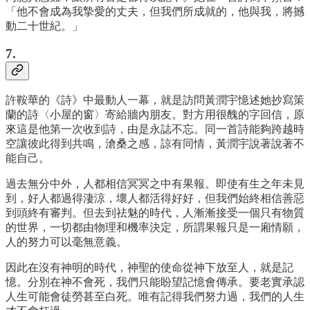
「他不會成為我摯愛的丈夫，但我們所成就的，他與我，將撼
動二十世紀。」
7.
許鞍華的《詩》中最動人一幕，就是訪問黃潤宇憶述她抄寫策
蘭的詩〈小屋的窗〉寄給牆內朋友。對方用很醜的字回信，原
來這是他第一次收到詩，由是永誌不忘。同一首詩能夠跨越時
空讓彼此得到共鳴，滄桑之感，諒有同情，黃潤宇說著說著不
能自己。
過去無分中外，人都相信冥冥之中有果報。即使有生之年未見
到，好人都過得淒涼，壞人都活得好好，但我們始終相信善惡
到頭終有審判。但去到祛魅的時代，人漸漸接受一個只有物質
的世界，一切都由物理和機率決定，所謂果報只是一廂情願，
人的努力可以毫無意義。
因此在沒有神明的時代，神聖的使命從神下放至人，就是記
憶。分別在神不會死，我們只能盼望記憶會傳承。要老實承認
人生可能會徒勞甚至白死。唯有記得我們努力過，我們的人生