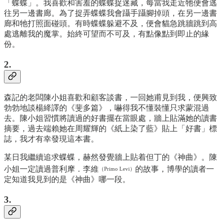
「蝶蝶」。我喜歡和害羞的蝶蝶捉迷藏，每當我走近牠便會逃
往另一邊書廊。為了捉弄蝶蝶我會躡手躡腳掉頭，在另一邊書
廊和牠打照面碰頭。有時蝶蝶躲避不及，便會貓急跳牆跳到高
處逃離我的魔掌。始終可望而不可及，有點像點到即止的緣
份。
2.
森記的老闆陳小姐喜歡和顧客談書，一回她甫見到我，便興致
勃勃地談楊絳譯的《斐多篇》，嚇得我不懂裝懂只求蒙混過
去。陳小姐習慣將讀過的好書擺在當眼處，牆上貼滿她的讀書
摘要，過去端賴她在周耀輝的《紙上染了藍》貼上「好書」標
誌，我才有幸發現這本書。
某日我繼續追求蝶蝶，赫然發覺牆上貼着但丁的《神曲》。陳
小姐一定讀過普利摩．李維
的故事，博學的讀者一
（Primo Levi）
定知道我見到的是《神曲》哪一段。
3.