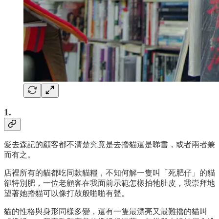
1.
愛去森記的顧客都不清楚究竟是去擼貓還是睇書，或者兩者兼
而有之。
店裡所有的貓都吃同款貓糧，不知何解一隻叫「死肥仔」的貓
卻特別肥，一位老顧客在我面前示範怎樣拍牠肚皮，我崇拜地
望著她擼貓可以像打鼓般啪啪有聲。
貓的性格與身形同樣多變，還有一隻最漂亮又最難擼的貓叫