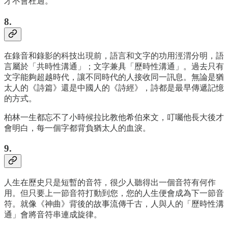
才不會枉過。
8.
在錄音和錄影的科技出現前，語言和文字的功用涇渭分明，語
言屬於「共時性溝通」；文字兼具「歷時性溝通」。過去只有
文字能夠超越時代，讓不同時代的人接收同一訊息。無論是猶
太人的《詩篇》還是中國人的《詩經》，詩都是最早傳遞記憶
的方式。
柏林一生都忘不了小時候拉比教他希伯來文，叮囑他長大後才
會明白，每一個字都背負猶太人的血淚。
9.
人生在歷史只是短暫的音符，很少人聽得出一個音符有何作
用。但只要上一節音符打動到您，您的人生便會成為下一節音
符。就像《神曲》背後的故事流傳千古，人與人的「歷時性溝
通」會將音符串連成旋律。