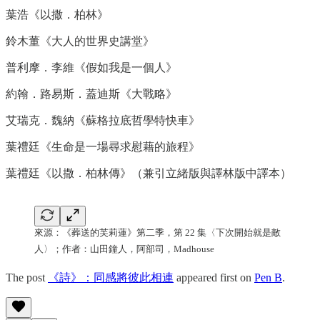
葉浩《以撒．柏林》
鈴木董《大人的世界史講堂》
普利摩．李維《假如我是一個人》
約翰．路易斯．蓋迪斯《大戰略》
艾瑞克．魏納《蘇格拉底哲學特快車》
葉禮廷《生命是一場尋求慰藉的旅程》
葉禮廷《以撒．柏林傳》（兼引立緒版與譯林版中譯本）
來源：《葬送的芙莉蓮》第二季，第 22 集〈下次開始就是敵
人〉；作者：山田鐘人，阿部司，Madhouse
The post
《詩》：同感將彼此相連
appeared first on
Pen B
.