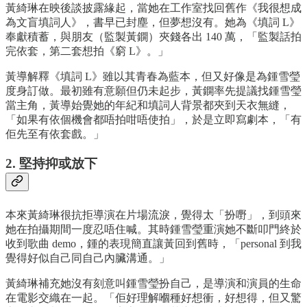
黃綺琳在映後談披露緣起，當她在工作室找回舊作《我很想成
為文盲填詞人》，書早已封塵，但夢想沒有。她為《填詞 L》
奉獻積蓄，與朋友（監製黃鐦）夾錢各出 140 萬，「監製話拍
完依套，第二套想拍《窮 L》。」
黃導解釋《填詞 L》雖以其青春為藍本，但又好像是為鍾雪瑩
度身訂做。最初雖有意願但仍未起步，黃鐦率先提議找鍾雪瑩
當主角，黃導始覺她的年紀和填詞人背景都夾到天衣無縫，
「如果有依個機會都唔拍咁唔使拍」，於是立即寫劇本，「有
佢先至有依套戲。」
2. 堅持抑或放下
本來黃綺琳很抗拒導演在片場流淚，覺得太「扮嘢」，到頭來
她在拍攝期間一度忍唔住喊。其時鍾雪瑩重演她不斷叩門終於
收到歌曲 demo，鍾的表現簡直讓黃回到舊時，「personal 到我
覺得好似自己同自己內臟溝通。」
黃綺琳補充她沒有刻意叫鍾雪瑩扮自己，是導演和演員的生命
在電影交織在一起。「佢好理解嗰種好想衝，好想得，但又驚