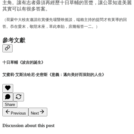
主角。讓有志者毋須再經歷十日草輔的苦楚，讓公眾知道美麗
其實可以有很多答案。
（荷蒙中大校友邀請欣賞優先場暨映後談，端賴主持的提問才有黃導的回
答。忝在愛末，敬陪末座，草此奉貽，庶幾報答一二。）
參考文獻
十日草輔《波吉的誕生》
艾蜜莉‧艾斯法哈尼‧史密斯《意義：邁向美好而深刻的人生》
Share
Previous
Next
Discussion about this post