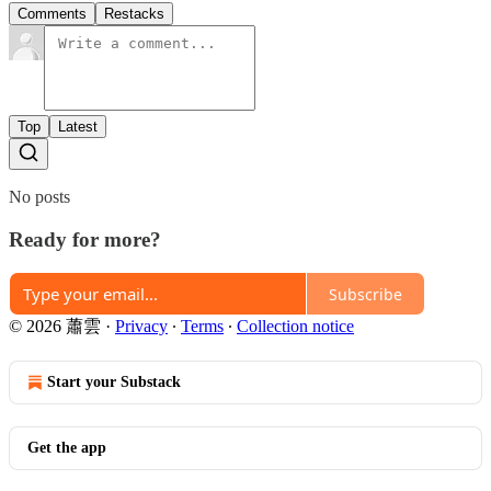
Comments
Restacks
Top
Latest
No posts
Ready for more?
Subscribe
© 2026 蕭雲
·
Privacy
∙
Terms
∙
Collection notice
Start your Substack
Get the app