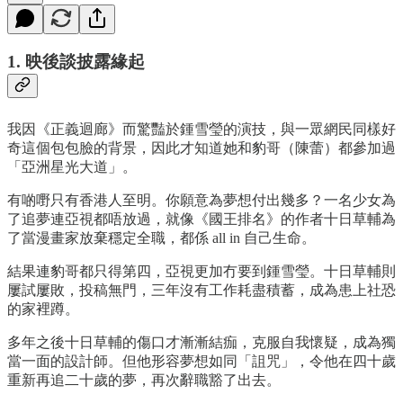
1. 映後談披露緣起
我因《正義迴廊》而驚豔於鍾雪瑩的演技，與一眾網民同樣好
奇這個包包臉的背景，因此才知道她和豹哥（陳蕾）都參加過
「亞洲星光大道」。
有啲嘢只有香港人至明。你願意為夢想付出幾多？一名少女為
了追夢連亞視都唔放過，就像《國王排名》的作者十日草輔為
了當漫畫家放棄穩定全職，都係 all in 自己生命。
結果連豹哥都只得第四，亞視更加冇要到鍾雪瑩。十日草輔則
屢試屢敗，投稿無門，三年沒有工作耗盡積蓄，成為患上社恐
的家裡蹲。
多年之後十日草輔的傷口才漸漸結痂，克服自我懷疑，成為獨
當一面的設計師。但他形容夢想如同「詛咒」，令他在四十歲
重新再追二十歲的夢，再次辭職豁了出去。