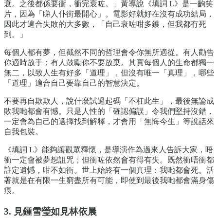
衰。之後都係要衝，衝完衰咗。」黃導說《填詞 L》是一齣笑
片，因為「睇人仆街最開心」。電影好就好在沒有成功結局，
因此才適合失敗的大多數，「自己衰咗咁多鑊，但我都冇死
到。」
每個人都有夢，但截然不同的哲理會令你無所適從。有人勸告
你適時放手；有人鼓勵你不要放棄。其實每個人的生命都獨一
無二，以致人生有好多「道理」，但沒有唯一「真理」，哪些
「道理」適合自己要靠自己的智慧決定。
不要再自欺欺人，說什麼試過起碼「不枉此生」，最後無論成
敗我哋都會有憾。只是人性的「確認偏誤」令我們堅持沒錯，
一定會為自己的選擇找到解釋，才會用「無悔今生」等說話來
自我包裝。
《填詞 L》能夠讓觀眾釋懷，是導演作為過來人告訴大家，唔
衝一定會被夢想詛咒；但衝咗依然會有得有失。既然衝唔衝都
註定遺憾，咁不如衝。世上始終有一個真理：我哋都會死。活
著就是在有限一生窮盡所有可能，即使到最後我哋都會滿身傷
痕。
3. 見鍾雪瑩如見林依晨