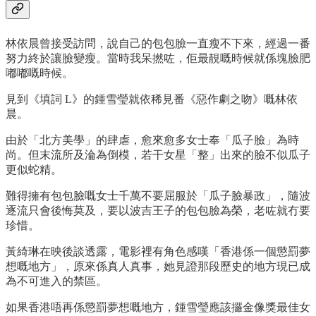
林依晨曾接受訪問，說自己的包包臉一直瘦不下來，經過一番
努力終於讓臉變瘦。當時我呆撚咗，佢最靚嘅時候就係塊臉肥
嘟嘟嘅時候。
見到《填詞 L》的鍾雪瑩就依稀見番《惡作劇之吻》嘅林依
晨。
由於「北方美學」的肆虐，愈來愈多女士奉「瓜子臉」為時
尚。但末流所及淪為倒模，若干女星「整」出來的臉不似瓜子
更似蛇精。
難得擁有包包臉嘅女士千萬不要屈服於「瓜子臉暴政」，隨波
逐流只會後悔莫及，要以波吉王子的包包臉為榮，老咗就冇要
珍惜。
黃綺琳在映後談透露，電影裡有角色感嘆「香港係一個懲罰夢
想嘅地方」，原來係真人真事，她見證那段歷史的地方現已成
為不可進入的禁區。
如果香港唔再係懲罰夢想嘅地方，鍾雪瑩應該攞金像獎最佳女