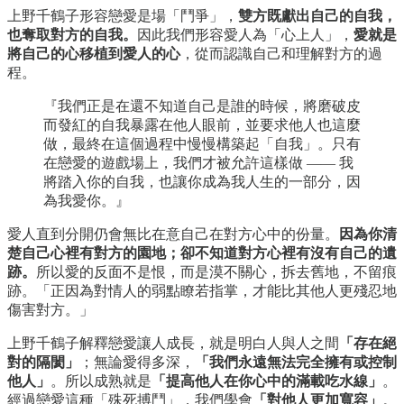
上野千鶴子形容戀愛是場「鬥爭」，
雙方既獻出自己的自我，
也奪取對方的自我。
因此我們形容愛人為「心上人」，
愛就是
將自己的心移植到愛人的心
，從而認識自己和理解對方的過
程。
『我們正是在還不知道自己是誰的時候，將磨破皮
而發紅的自我暴露在他人眼前，並要求他人也這麼
做，最終在這個過程中慢慢構築起「自我」。只有
在戀愛的遊戲場上，我們才被允許這樣做 —— 我
將踏入你的自我，也讓你成為我人生的一部分，因
為我愛你。』
愛人直到分開仍會無比在意自己在對方心中的份量。
因為你清
楚自己心裡有對方的園地；卻不知道對方心裡有沒有自己的遺
跡。
所以愛的反面不是恨，而是漠不關心，拆去舊地，不留痕
跡。「正因為對情人的弱點瞭若指掌，才能比其他人更殘忍地
傷害對方。」
上野千鶴子解釋戀愛讓人成長，就是明白人與人之間
「存在絕
對的隔閡」
；無論愛得多深，
「我們永遠無法完全擁有或控制
他人」
。所以成熟就是
「提高他人在你心中的滿載吃水線」
。
經過戀愛這種「殊死搏鬥」，我們學會
「對他人更加寬容」
。