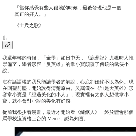
「當你感覺有些人很壞的時候，最後發現他是一個
真正的好人。」
《士兵之歌》
1.
我還年輕的時候，「金學」如日中天，《鹿鼎記》尤獲時人推
崇備至，學者形容「反英雄」的韋小寶顛覆了傳統的武俠小
說。
沒有話語權的我只能讀學者的解說，心底卻始終不以為然。現
在回望前塵，開始說得清楚原由。吳靄儀在《誰是大英雄》形
容韋小寶是「經過美化的小人」，現實裡有太多人想做韋小
寶，就不會對小說的美化有好感。
從前我很少看漫畫，最近才開始看《鏈鋸人》，終於體會那個
罵學校沒資格上台的 Meme，誠為知言。