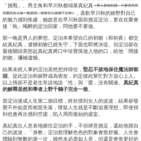
「挑戰」。男主角和早川秋都傾慕真紀真
（男人都係犯賤，只要漂亮而
，喜歡早川秋的姬野對自己
高竇的女人給一點甜頭，就會甘心做裙下之狗）
的魅力感到焦慮，她故意在早川秋面前挑逗淀治，更在在聚會
後「執」喝醉的淀治回家，問他要不要做。
那一晚是男人的夢想。淀治本希望自己的初吻（和初夜）都交
給真紀真，遺憾初吻已經失守，下面也即將決堤。但淀治卻在
最後關頭美想起真紀真將口中珍寶珠放入他的口，給他「間接
的吻」彌補遺憾。
結果未經人事的淀治居然把持得住，
堅忍不拔地保住魔法師銜
頭
。從此淀治和姬野成為密友，約定彼此幫忙對方追心上人。
以上情節不是老生常談地說「性」與「愛」沒有關連。
真紀真
的解釋居然和學者上野千鶴子完全一致
。
當淀治達成人生第二個目標，終於摸到女人的波波，結果卻發
覺不外如是而相當失落，懷疑人生就是不斷追逐理想，即使得
到也會再次感到空虛，陷入周而復始的虛妄。
真紀真出人意表地握住淀治的手，不但肆意挑逗，還給他摸自
己的波波，「身教」淀治愈理解色色的對象會愈舒服。人生會
體驗到無數的第一次，雖然未必盡如人意，但還是會有更好的