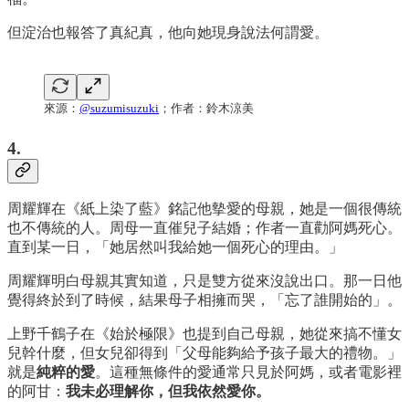
但淀治也報答了真紀真，他向她現身說法何謂愛。
來源：
@suzumisuzuki
；作者：鈴木涼美
4.
周耀輝在《紙上染了藍》銘記他摰愛的母親，她是一個很傳統
也不傳統的人。周母一直催兒子結婚；作者一直勸阿媽死心。
直到某一日，「她居然叫我給她一個死心的理由。」
周耀輝明白母親其實知道，只是雙方從來沒說出口。那一日他
覺得終於到了時候，結果母子相擁而哭，「忘了誰開始的」。
上野千鶴子在《始於極限》也提到自己母親，她從來搞不懂女
兒幹什麼，但女兒卻得到「父母能夠給予孩子最大的禮物。」
就是
純粹的愛
。這種無條件的愛通常只見於阿媽，或者電影裡
的阿甘：
我未必理解你，但我依然愛你。