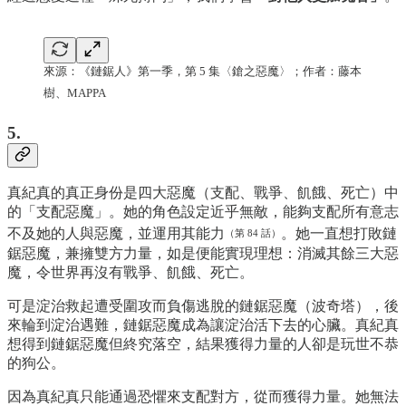
來源：《鏈鋸人》第一季，第 5 集〈鎗之惡魔〉；作者：藤本
樹、MAPPA
5.
真紀真的真正身份是四大惡魔（支配、戰爭、飢餓、死亡）中
的「支配惡魔」。她的角色設定近乎無敵，能夠支配所有意志
不及她的人與惡魔，並運用其能力
。她一直想打敗鏈
（第 84 話）
鋸惡魔，兼擁雙方力量，如是便能實現理想：消滅其餘三大惡
魔，令世界再沒有戰爭、飢餓、死亡。
可是淀治救起遭受圍攻而負傷逃脫的鏈鋸惡魔（波奇塔），後
來輪到淀治遇難，鏈鋸惡魔成為讓淀治活下去的心臟。真紀真
想得到鏈鋸惡魔但終究落空，結果獲得力量的人卻是玩世不恭
的狗公。
因為真紀真只能通過恐懼來支配對方，從而獲得力量。她無法