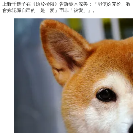
上野千鶴子在《始於極限》告訴鈴木涼美：『能使妳充盈、教
會妳認識自己的，是「愛」而非「被愛」』。