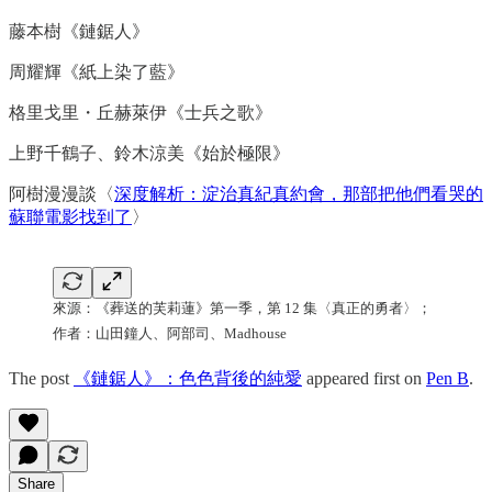
藤本樹《鏈鋸人》
周耀輝《紙上染了藍》
格里戈里・丘赫萊伊《士兵之歌》
上野千鶴子、鈴木涼美《始於極限》
阿樹漫漫談〈
深度解析：淀治真紀真約會，那部把他們看哭的
蘇聯電影找到了
〉
來源：《葬送的芙莉蓮》第一季，第 12 集〈真正的勇者〉；
作者：山田鐘人、阿部司、Madhouse
The post
《鏈鋸人》：色色背後的純愛
appeared first on
Pen B
.
Share