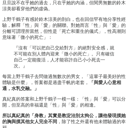
旦旦說不在乎她的過去，只在乎她的內涵，但閱男無數的鈴木
涼美卻看穿他們的虛偽。
上野千鶴子有感於鈴木涼美的剖白，也在回信罕有地分享性經
驗，解釋「性」與「愛」的關聯。對她而言「性」與「愛」的
分離可謂理所當然，但性是「死亡和重生的儀式」，性高潮則
意味著「微小的死亡」：
『沒有「可以把自己交給對方」的絕對安全感，就
不可能在別人體內迎來「微小的死亡」。只有確信
自己一定能復活，人才能容許自己小小死去一
次。』
每當上野千鶴子去問做過無數次的男女，「這輩子最美好的性
體驗是什麼」，答案都是過盡千帆的老套，
「與愛人心意相
通，水乳交融。」
真紀真的答案和上野千鶴子一模一樣：「性」與「愛」可以分
開，但至高的幸福還是「性」與「愛」的相逢。
所以真紀真的「身教」其實是教淀治別太狗公，讓他發現摸她
的胸與摸其他女人完全不同
，除了性之外還有他未體驗過的幸
福。