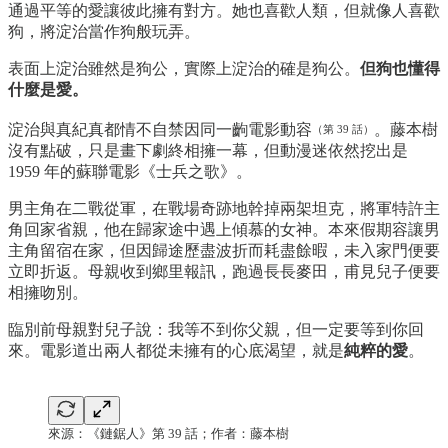
通過平等的愛讓彼此擁有對方。她也喜歡人類，但就像人喜歡
狗，將淀治當作狗般玩弄。
表面上淀治雖然是狗公，實際上淀治的確是狗公。
但狗也懂得
什麼是愛。
淀治與真紀真都情不自禁因同一齣電影動容
。藤本樹
（第 39 話）
沒有點破，只是畫下劇終相擁一幕，但動漫迷依然挖出是
1959 年的蘇聯電影《士兵之歌》。
男主角在二戰從軍，在戰場奇跡地幹掉兩架坦克，將軍特許主
角回家省親，他在歸家途中遇上傾慕的女神。本來假期容讓男
主角留宿在家，但因歸途歷盡波折而耗盡餘暇，未入家門便要
立即折返。母親收到鄉里報訊，跑過長長麥田，甫見兒子便要
相擁吻別。
臨別前母親對兒子說：我等不到你父親，但一定要等到你回
來。電影道出兩人都從未擁有的心底渴望，就是
純粹的愛
。
來源：《鏈鋸人》第 39 話；作者：藤本樹