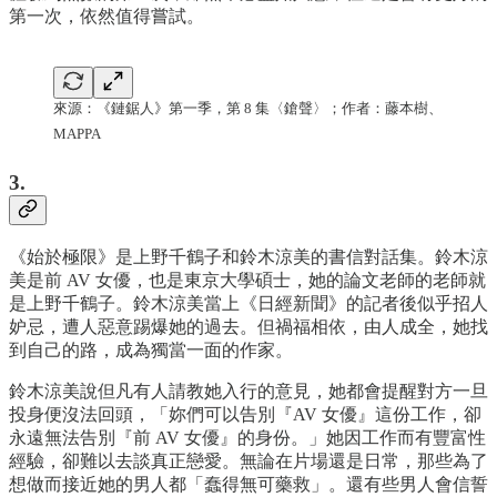
第一次，依然值得嘗試。
來源：《鏈鋸人》第一季，第 8 集〈鎗聲〉；作者：藤本樹、
MAPPA
3.
《始於極限》是上野千鶴子和鈴木涼美的書信對話集。鈴木涼
美是前 AV 女優，也是東京大學碩士，她的論文老師的老師就
是上野千鶴子。鈴木涼美當上《日經新聞》的記者後似乎招人
妒忌，遭人惡意踢爆她的過去。但禍福相依，由人成全，她找
到自己的路，成為獨當一面的作家。
鈴木涼美說但凡有人請教她入行的意見，她都會提醒對方一旦
投身便沒法回頭，「妳們可以告別『AV 女優』這份工作，卻
永遠無法告別『前 AV 女優』的身份。」她因工作而有豐富性
經驗，卻難以去談真正戀愛。無論在片場還是日常，那些為了
想做而接近她的男人都「蠢得無可藥救」。還有些男人會信誓