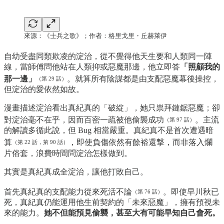
來源：《士兵之歌》；作者：格里戈里・丘赫萊伊
自幼受盡同類欺凌的淀治，從不覺得他天生要和人類同一陣
線，當師傅問他站在人類抑或惡魔那邊，他立即答
「照顧我的
那一邊」
。就算所有陰謀都是由支配惡魔幕後操控，
（第 29 話）
但淀治的愛依然如故。
漫畫描述淀治看出真紀真的「破綻」，她只祟拜鏈鋸惡魔；卻
對淀治毫不在乎，因而百密一疏被他偷襲成功
。主流
（第 97 話）
的解讀多循此說，但 Bug 相當嚴重。真紀真不是首次遭遇暗
算
，即使負傷依然有餘裕還撃，而非落入爛
（第 22 話，第 90 話）
片俗套，浪費時間問淀治怎樣做到。
其實是真紀真成全淀治，讓他打敗自己。
首先真紀真的支配能力從來死活不論
。即使早川秋已
（第 76 話）
死，真紀真仍能運用他生前契約的「未來惡魔」，擁有預視未
來的能力。
她不但能預見偷襲，甚至大有可能早知自己會死。