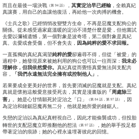
而且在最後一場決戰
，
其實淀治早已經輸
，全賴真紀
（第 94 話）
真讓賽，用自己的血讓他復活，再給他一次肉搏的機會。
《士兵之歌》已經悄悄改變雙方生命，不再是惡魔支配狗公的
關係。從未感受過家庭溫暖的淀治不清楚什麼是愛，但他嘗試
去愛以彌補遺憾，第一個對象是波奇塔，第二個對象是真紀
真。去愛或會受傷，但不會失去，
因為純粹的愛不求回報。
一直孤獨的真紀真渴望
純粹的愛
卻遍尋不得，但從「被愛」的
過程中，她發現原來被她利用的狗公也可以一往而深：
我未必
理解你，但我依然愛你。
真紀真從而覺悟真愛無法與支配共
容，
「我們永遠無法完全擁有或控制他人」
。
若果要成全更美好的世界，首先要消滅的惡魔就是支配。真紀
真就是懷抱這般愛意接受死去，其實是漫畫版的
「周處除三
害」
。她是心甘情願死於淀治之「口」
，因
（第 84 話，第 97 話）
為淀治和鏈鋸惡魔再無二分，他就是她所愛的鏈鋸人。
失戀的淀治以為真紀真輕視自己，因此才能偷襲成功，但投胎
轉世的支配惡魔立即推翻他的想法
，她的舉手投足都
（第 97 話）
帶著淀治的痕跡；她的心裡永遠埋著彼此的回憶。