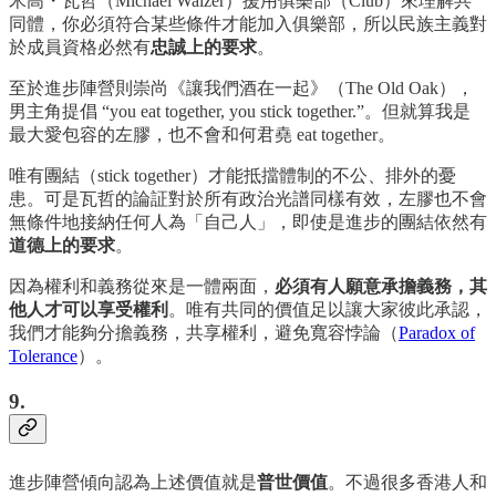
米高・瓦哲（Michael Walzer）援用俱樂部（Club）來理解共
同體，你必須符合某些條件才能加入俱樂部，所以民族主義對
於成員資格必然有
忠誠上的要求
。
至於進步陣營則崇尚《讓我們酒在一起》（The Old Oak），
男主角提倡 “you eat together, you stick together.”。但就算我是
最大愛包容的左膠，也不會和何君堯 eat together。
唯有團結（stick together）才能抵擋體制的不公、排外的憂
患。可是瓦哲的論証對於所有政治光譜同樣有效，左膠也不會
無條件地接納任何人為「自己人」，即使是進步的團結依然有
道德上的要求
。
因為權利和義務從來是一體兩面，
必須有人願意承擔義務，其
他人才可以享受權利
。唯有共同的價值足以讓大家彼此承認，
我們才能夠分擔義務，共享權利，避免寬容悖論（
Paradox of
Tolerance
）。
9.
進步陣營傾向認為上述價值就是
普世價值
。不過很多香港人和