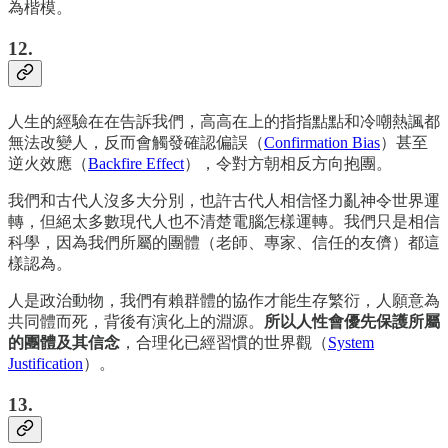
為楷模。
12.
人生的經驗在在告訴我們，高高在上的指指點點和冷嘲熱諷都
無法改變人，反而會觸發確認偏誤（
Confirmation Bias
）甚至
逆火效應（
Backfire Effect
），令對方朝相反方向抱團。
我們和古代人沒多大分別，也許古代人相信怪力亂神令世界運
轉，但絕太多數現代人也不清楚電腦怎樣運轉。我們只是相信
科學，因為我們所屬的團體（老師、專家、信任的友儕）都這
樣認為。
人是政治動物，我們有賴群體的協作才能生存繁衍，人願意為
共同體而死，背後有演化上的淵源。
所以人性會優先保護所屬
的團體及其信念
，合理化已經習慣的世界觀（
System
Justification
）。
13.