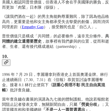
美國人都認同普世價值，但香港人不會在乎美國隊的勝負，反
而更加「肉緊」日本隊（咳咳）。
《讓我們酒在一起》的男主角能夠尊重難民，除了因為他品格
高尚，更重要是他和女主角都承受失去摰愛的創傷，因而消弭
同理差距（
Empathy Gap
），接受難民也是「自己人」。
普世價值只是構成「共同體」的必要條件，遠非充分條件。
共
同體的建立還需要歷史
，故事裡有我們參與的位置，從而和逝
者、生者、還有後代構成連結（partnership）。
10.
1996 年 7 月 29 日，李麗珊拿到香港史上首面奧運金牌。林行
止連續兩日（7.30、7.31）在《信報》恭賀並討論李麗珊奪
金。接著 8.1 林行止便寫下
〈語重心長理不彰 民主自由莫混
帳〉
批評查良鏞。
當年查良鏞在書展的演講為九七後的體制護航。他說若報館老
闆阻止記者發表文章，無關新聞自由，只屬
「勞資分歧」
；又
謂英國首相和美國總統
「不是一人一票普選選出」
。