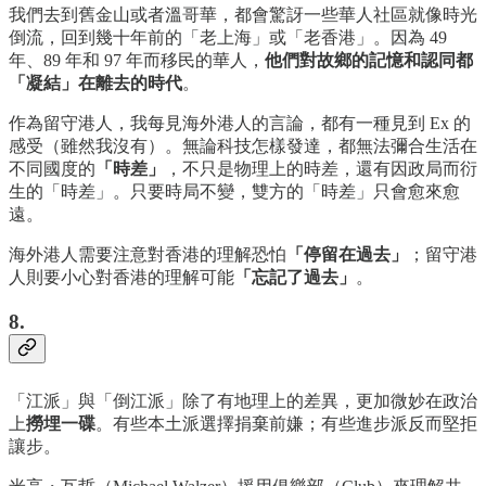
我們去到舊金山或者溫哥華，都會驚訝一些華人社區就像時光
倒流，回到幾十年前的「老上海」或「老香港」。因為 49
年、89 年和 97 年而移民的華人，
他們對故鄉的記憶和認同都
「凝結」在離去的時代
。
作為留守港人，我每見海外港人的言論，都有一種見到 Ex 的
感受（雖然我沒有）。無論科技怎樣發達，都無法彌合生活在
不同國度的
「時差」
，不只是物理上的時差，還有因政局而衍
生的「時差」。只要時局不變，雙方的「時差」只會愈來愈
遠。
海外港人需要注意對香港的理解恐怕
「停留在過去」
；留守港
人則要小心對香港的理解可能
「忘記了過去」
。
8.
「江派」與「倒江派」除了有地理上的差異，更加微妙在政治
上
撈埋一碟
。有些本土派選擇捐棄前嫌；有些進步派反而堅拒
讓步。