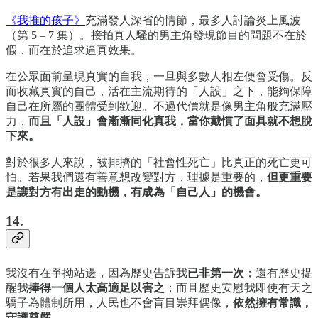
《我推的孩子》
充滿發人深省的情節，最多人討論炎上風波
（第 5 – 7 集）。接拍真人騷的男主角發現節目的問題不在於
假，而在於追求逼真效果。
在公眾面前呈現真實的自我，一旦與多數人相左便會受傷。反
而收藏真實的自己，活在主流期待的「人設」之下，能夠保障
自己在所屬的團體受到歡迎。不過代價就是像男主角般充滿壓
力，
而且「人設」會漸漸同化真我，當你戴慣了面具就不想脫
下來。
對於很多人來說，被排擠的「社會性死亡」比真正的死亡更可
怕。若果我們還有善意想改變對方，理據是重要的，
但更重要
是讓對方有出走的動機，有成為「自己人」的機會。
14.
我沒有在爭拗站邊，因為歷史告訴我
已非第一次
；還有歷史提
醒我
捧得一個人太高適足以害之
；而且歷史安慰我即使有天之
驕子為體制所用，人民也不會盲目崇拜偶像，
依然擁有常識，
守護尊嚴。