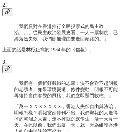
2.
「我們反對在香港推行全民投票式的民主政
治。。。從民主政治發展史看，一人一票制度，已
經落伍失效，我們斷無理由要走回頭路的。」
上面的話是
林行止
寫於 1984 年的《信報》。
3.
「我們有一個斬釘截鐵的志願：決不會對不起明報
的老讀者。如果環境變遷、條件變動，明報不可能
再維持自由客觀的風格，我們立即關門收檔。」
「萬一 X X X X X X X，香港人失卻自由與法治，
明報怎樣？明報當然停刊不出，我們辦報的人走得
掉的就溜之大吉，走不掉就沉默偷生，活一天算一
天。在此以前，我們出版一天，就一天為維護香港
人的自由與法治而努力。」