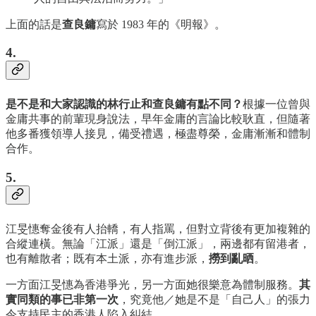
上面的話是
查良鏞
寫於 1983 年的《明報》。
4.
是不是和大家認識的林行止和查良鏞有點不同？
根據一位曾與
金庸共事的前輩現身說法，早年金庸的言論比較耿直，但隨著
他多番獲領導人接見，備受禮遇，極盡尊榮，金庸漸漸和體制
合作。
5.
江旻憓奪金後有人抬轎，有人指罵，但對立背後有更加複雜的
合縱連橫。無論「江派」還是「倒江派」，兩邊都有留港者，
也有離散者；既有本土派，亦有進步派，
撈到亂晒
。
一方面江旻憓為香港爭光，另一方面她很樂意為體制服務。
其
實同類的事已非第一次
，究竟他／她是不是「自己人」的張力
令支持民主的香港人陷入糾結。