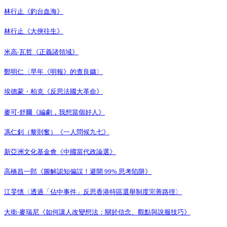
林行止《釣台血海》
林行止《大俠往生》
米高‧瓦哲《正義諸領域》
鄭明仁〈早年《明報》的查良鏞〉
埃德蒙・柏克《反思法國大革命》
麥可‧舒爾《編劇，我想當個好人》
馮仁釗（黎則奮）《一人問候九七》
新亞洲文化基金會《中國當代政論選》
高橋昌一郎《圖解認知偏誤！避開 99% 思考陷阱》
江旻憓〈透過「佔中事件」反思香港特區選舉制度完善路徑〉
大衛‧麥瑞尼《如何讓人改變想法：關於信念、觀點與說服技巧》