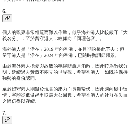
6.
個人的觀察非常粗疏而難以作準，似乎海外港人比較嚴守「大
義名分」；至於留守港人比較傾向「同理包容」。
海外港人是「活在」2019 年的香港，並且期盼長此下去；但
留守港人是「活在」2024 年的香港，已隨時勢調節願景。
由於海外港人擔憂與故鄉的羈絆隨歲月消散，因此較為敵我分
明，延續過去黃藍不兩立的世界觀，希望香港人一如既往保持
強勢的身份認同。
至於留守港人則礙於現實的壓力而長期蟄伏，因此趨向疑中留
情，寧願從低做起爭取最大公因數，希望香港人的社群在失血
之際仍得以存續。
7.