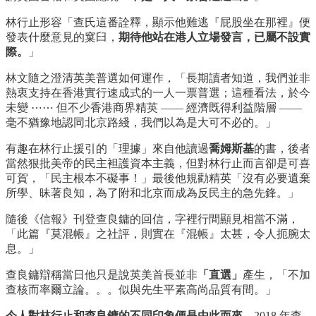
林行止形容「查氏這番詮釋，顯示他難逃『屁股坐在那裡』便
發表什麼意見的窠臼，
期待他站在港人立場發言，已屬不設實
際。
」
林文隨之澄清英美普選如何運作，「長期讀者知道，我們並非
熱衷支持在香港實行速成式的一人一票普選；這種看法，於今
未變 ⋯⋯ 但不少香港商界精英 —— 經濟既得利益階層 ——
毫不猶豫地認同北京路綫，我們以為是大可不必的。」
有趣在林行止援引的「理據」來自他讀過
喬姆斯基
的書，後者
當然狠批美帝的民主袒護資本主義，但對林行止而言卻是可喜
可賀，「民主根本不礙事！」最後他規勸精英「沒有必要遺棄
所學、昧著良知，為了附和北京而成為反民主的急先鋒。」
隨後《信報》刊登查良鏞的回信，字裡行間顯見相當不滿，
「此篇『莫混帳』之社評，則實在『混帳』太甚，令人扼腕太
息。」
查良鏞辯稱當日他只是說英美首長並非
「直選」
產生，「不加
查核而率爾立論。。。似與先生平素高尚品質有間。」
今人對林行止和查良鏞的不同印象便是由此而來。
2018 年查