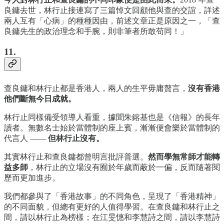
良鏞去世，林行止接連寫了三篇悼文回顧他與查的交誼，詳述
兩人互有「心病」的種種因由，前述文章正是原因之一，「查
良鏞先生的政治理念和手腕，則非筆者所敢苟同！」
11.
查良鏞和林行止都是香港人，兩人的生平毋庸贅言，
沒有香港
他們斷無今日成就。
林行止同樣備受領導人看重，據聞朱鎔基也是《信報》的長年
讀者。無數名士始於當體制的座上賓，漸漸便會樂於當體制的
代言人 ——
但林行止沒有。
其實林行止和查良鏞都曾明言批評普選。
然而學無常師才能轉
益多師
，林行止的立場沒有囿於年歲而蔽於一偏，反而隨著閱
歷而更加進步。
我們都參與了「香港故事」的不同角色，呈現了「香港精神」
的不同面貌，但總有更好的人值得學習。在查良鏞和林行止之
間，請以林行止為榜樣；在江旻憓和李慧詩之間，請以李慧詩