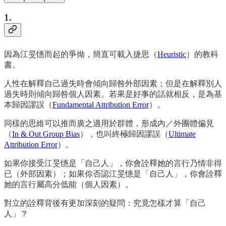
1.
因為江旻憓而起的爭拗，簡直可載入捷思（
Heuristic
）的教科
書。
人性在解釋自己過失時會傾向歸咎外部因素；但是在解釋別人
過失時則傾向歸咎個人因素。若果是好事的話就相反，是為基
本歸因謬誤（
Fundamental Attribution Error
）。
同樣的思維可以推而廣之適用於群體，形成內／外團體偏見
（
In & Out Group Bias
），也叫終極歸因謬誤（
Ultimate
Attribution Error
）。
如果你接受江旻憓是「自己人」，你會詮釋她的言行乃情非得
已（外部因素）；如果你否認江旻憓是「自己人」，你會詮釋
她的言行屬高分低能（個人因素）。
對立的詮釋背後有更加深刻的疑問：究竟怎樣才算「自己
人」？