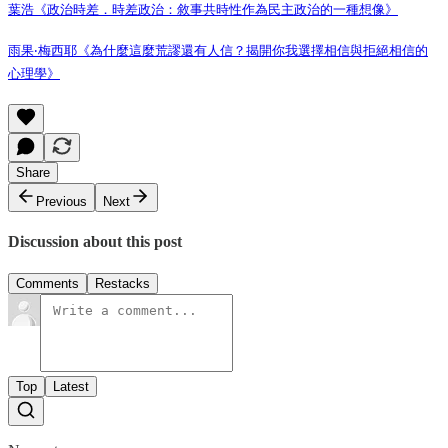
葉浩《政治時差．時差政治：敘事共時性作為民主政治的一種想像》
雨果‧梅西耶《為什麼這麼荒謬還有人信？揭開你我選擇相信與拒絕相信的
心理學》
Share
Previous
Next
Discussion about this post
Comments
Restacks
Top
Latest