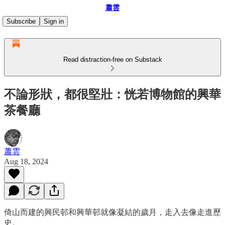
蕭雲
Subscribe
Sign in
Read distraction-free on Substack
不論形狀，都很堅壯：恍若博物館的興華
茶餐廳
蕭雲
Aug 18, 2024
倚山而建的興民邨和興華邨就像凝結的歲月，走入去像走進歷
史。