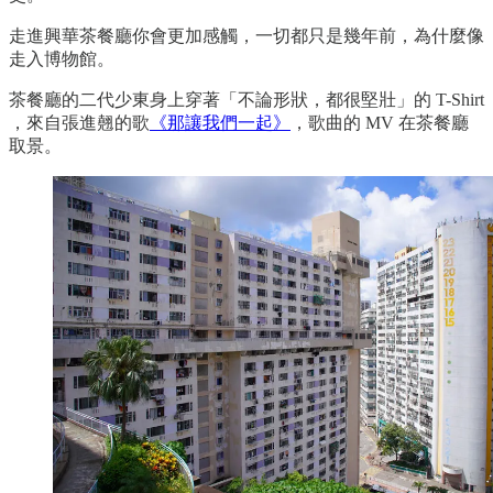
走進興華茶餐廳你會更加感觸，一切都只是幾年前，為什麼像
走入博物館。
茶餐廳的二代少東身上穿著「不論形狀，都很堅壯」的 T-Shirt
，來自張進翹的歌
《那讓我們一起》
，歌曲的 MV 在茶餐廳
取景。