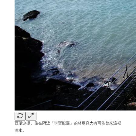
西環泳棚。住在附近「李寶龍臺」的林炳堯大有可能曾來這裡
游水。