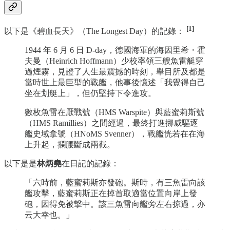
[1]
以下是《碧血長天》（The Longest Day）的記錄：
1944 年 6 月 6 日 D-day，德國海軍的海因里希・霍
夫曼（Heinrich Hoffmann）少校率領三艘魚雷艇穿
過煙霧，見證了人生最震撼的時刻，舉目所及都是
當時世上最巨型的戰艦，他事後憶述「我覺得自己
坐在划艇上」，但仍堅持下令進攻。
數枚魚雷在厭戰號（HMS Warspite）與藍蜜莉斯號
（HMS Ramillies）之間經過，最終打進挪威驅逐
艦史域拿號（HNoMS Svenner），戰艦恍若在在海
上升起，攔腰斷成兩截。
以下是是
林炳堯
在日記的記錄：
「六時前，藍蜜莉斯亦發砲。斯時，有三魚雷向該
艦攻擊，藍蜜莉斯正在掉首取適當位置向岸上發
砲，因得免被撃中。該三魚雷向艦旁左右掠過，亦
云大幸也。」