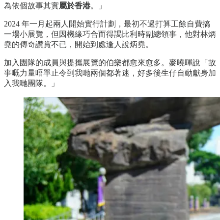
為依個故事其實
屬於香港
。」
2024 年一月起兩人開始實行計劃，最初不過打算工餘自費搞
一場小展覽，但因機緣巧合而得謁比利時副總領事，他對林炳
堯的傳奇讚賞不已，開始到處逢人說炳堯。
加入團隊的成員與提攜展覽的伯樂都愈來愈多。麥曉暉說「故
事嘅力量唔單止令到我哋兩個都著迷，好多後生仔自動獻身加
入我哋團隊。」