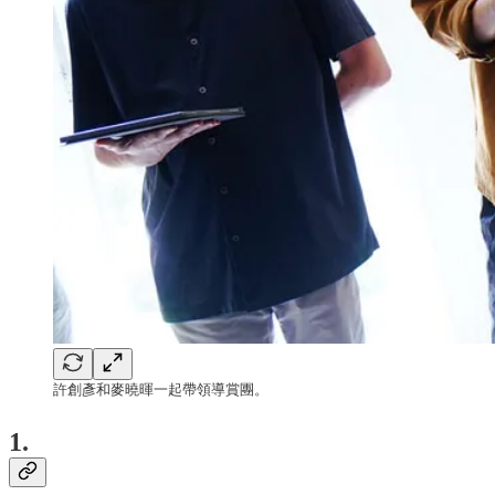
許創彥和麥曉暉一起帶領導賞團。
1.