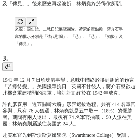
及「傳見」。後來歷史再起波折，林炳堯終於得償所願。
來源：國史館、二戰日記展覽團隊。荷蒙前輩點撥，蔣介石手
寫的批示分別是「請代慰問」、「悉」、「悉」、「如擬」及
「傳見」。
3.
1941 年 12 月 7 日珍珠港事變，意味中國終於挨到胡適的預言
「苦撐待變」。美國援華抗日，英國不甘後人，蔣介石亟欲趁
此機會重建積弱的海軍，培訓計劃終於在 1942 年成真。
許創彥喜用「過五關斬六將」形容選拔過程。共有 414 名軍官
參與，只有 76 人獲選，林炳堯就是五中取一（18%）的優勝
者。期間有兩人退出， 最後有 74 名軍官抽籤， 50 人派往美
國；林炳堯則屬派往英國的 24 人。
赴美軍官先到斯沃斯莫爾學院（Swarthmore College）受訓，