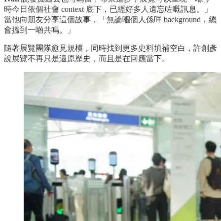
時今日依個社會 context 底下，已經好多人遺忘咗嘅訊息。」
當他向朋友分享這個故事，「無論嗰個人係咩 background，總
會搵到一啲共鳴。」
隨著展覽團隊愈見規模，同時找到更多史料填補空白，許創彥
說展覽不再只是還原歷史，而且是在回應當下。