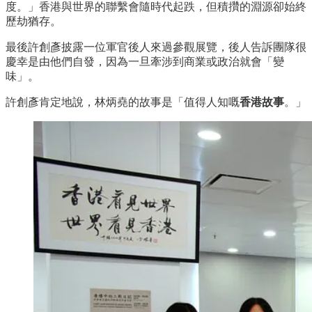
度。」香港與世界的聯繫會隨時代起跌，但積攢的淵源卻始終
歷劫猶存。
最後許創彥披露一位軍官後人來過參觀展覽，後人告訴團隊很
慶幸是由他們自發，因為一旦牽涉到商業或政治就會「變
味」。
許創彥肯定地說，林炳堯的故事是「值得人知嘅
香港故事
。」