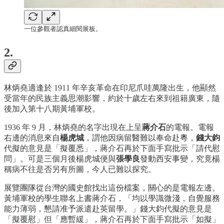
一位參觀者認真細閱展板。
2.
林炳堯適逢於 1911 年辛亥革命在印尼爪哇萬隆出生，他顯然
受當年的民族主義思潮影響，約於十歲左右來到祖籍廣東，隨
後加入第十八期黃埔軍校。
1936 年 9 月，林炳堯的名字出現在上呈
蔣介石
的電報。電報
右邊的消息來自
楊虎城
，謂他因病留醫難以奉命赴粵，
錢大鈞
代擬的意見是「擬覆悉」，蔣介石再於下面手寫批示「請代慰
問」。可是三個月後楊虎城便與
張學良
發動西安事變，究竟楊
稱病不往是否另有所圖，今人已難以探究。
展覽團隊從台灣的國史館找出這份檔案，關心的是電報左邊。
黃埔軍校的學生聯名上書蔣介石，「均以學識微淺，自覺服務
能力薄弱，懇請准予派遣赴英留學。」錢大鈞代擬的意見是
「擬覆慰」但「應暫緩」，蔣介石再於下面手寫批示「如擬」