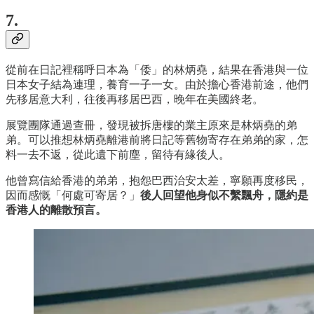
7.
從前在日記裡稱呼日本為「倭」的林炳堯，結果在香港與一位
日本女子結為連理，養育一子一女。由於擔心香港前途，他們
先移居意大利，往後再移居巴西，晚年在美國終老。
展覽團隊通過查冊，發現被拆唐樓的業主原來是林炳堯的弟
弟。可以推想林炳堯離港前將日記等舊物寄存在弟弟的家，怎
料一去不返，從此遺下前塵，留待有緣後人。
他曾寫信給香港的弟弟，抱怨巴西治安太差，寧願再度移民，
因而感慨「何處可寄居？」
後人回望他身似不繫飄舟，隱約是
香港人的離散預言。