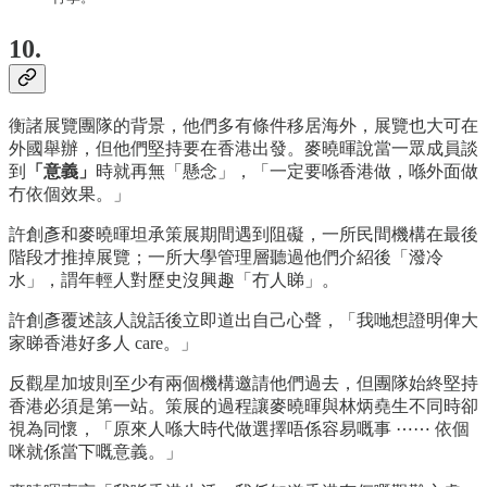
10.
衡諸展覽團隊的背景，他們多有條件移居海外，展覽也大可在
外國舉辦，但他們堅持要在香港出發。麥曉暉說當一眾成員談
到
「意義」
時就再無「懸念」，「一定要喺香港做，喺外面做
冇依個效果。」
許創彥和麥曉暉坦承策展期間遇到阻礙，一所民間機構在最後
階段才推掉展覽；一所大學管理層聽過他們介紹後「潑冷
水」，謂年輕人對歷史沒興趣「冇人睇」。
許創彥覆述該人說話後立即道出自己心聲，「我哋想證明俾大
家睇香港好多人 care。」
反觀星加坡則至少有兩個機構邀請他們過去，但團隊始終堅持
香港必須是第一站。策展的過程讓麥曉暉與林炳堯生不同時卻
視為同懷，「原來人喺大時代做選擇唔係容易嘅事 ⋯⋯ 依個
咪就係當下嘅意義。」