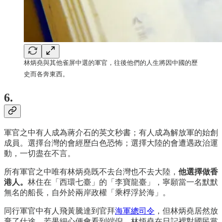
林炳堯與其他雀屏中選的軍官，往後他們的人生將因中國的歷
史而各奔東西。
6.
軍官之中有人成為蔣介石的英文秒書；有人成為解放軍的始創
成員。選擇台灣的會經歷白色恐怖；選擇大陸的會遭遇政治運
動，一切盡在不言。
所有軍官之中唯有林炳堯既不去台灣也不去大陸，
他選擇做香
港人。
林住在「西環七臺」的「李寶龍臺」，寧願當一名默默
無名的船長，自外於兩岸政權「乘桴浮於海」。
同行軍官中有人飛黃騰達到官拜
海軍總司令
，但林炳堯居然放
棄了仕途。若果細心便會看到端倪，林炳堯在日記裡對國民黨