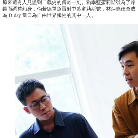
原來還有人見證到二戰史的傳奇一刻。猶幸藍蜜莉斯號為了岸
轟而調整船身，倘若德軍魚雷射中藍蜜莉斯號，林炳堯便會成
為 D-day 當日為自由世界犧牲的其中一人。