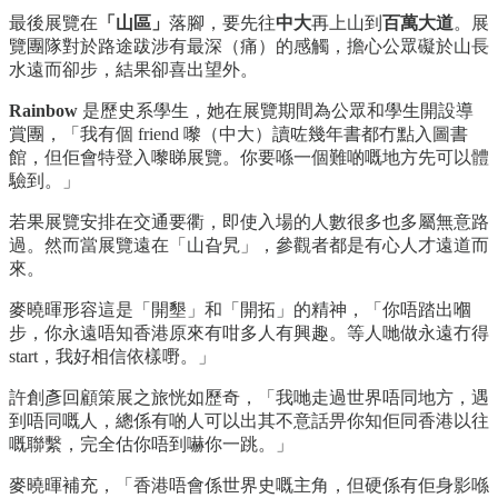
最後展覽在
「山區」
落腳，要先往
中大
再上山到
百萬大道
。展
覽團隊對於路途跋涉有最深（痛）的感觸，擔心公眾礙於山長
水遠而卻步，結果卻喜出望外。
Rainbow
是歷史系學生，她在展覽期間為公眾和學生開設導
賞團，「我有個 friend 嚟（中大）讀咗幾年書都冇點入圖書
館，但佢會特登入嚟睇展覽。你要喺一個難啲嘅地方先可以體
驗到。」
若果展覽安排在交通要衢，即使入場的人數很多也多屬無意路
過。然而當展覽遠在「山旮旯」，參觀者都是有心人才遠道而
來。
麥曉暉形容這是「開墾」和「開拓」的精神，「你唔踏出嗰
步，你永遠唔知香港原來有咁多人有興趣。等人哋做永遠冇得
start，我好相信依樣嘢。」
許創彥回顧策展之旅恍如歷奇，「我哋走過世界唔同地方，遇
到唔同嘅人，總係有啲人可以出其不意話畀你知佢同香港以往
嘅聯繫，完全估你唔到嚇你一跳。」
麥曉暉補充，「香港唔會係世界史嘅主角，但硬係有佢身影喺