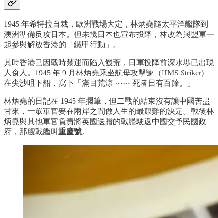
1945 年希特拉自裁，歐洲戰場大定，林炳堯隨太平洋艦隊到
澳洲準備反攻日本。但未幾日本也宣布投降，林改為與盟軍一
起參與解放香港的「鐵甲行動」。
其時香港已因戰時禁運而陷入饑荒，日軍投降前深水埗已出現
人食人。1945 年 9 月林炳堯乘坐航母攻擊號（HMS Striker）
在尖沙咀下船，寫下「滿目荒涼 ⋯⋯ 死者日有百餘。」
林炳堯的日記在 1945 年擱筆，但二戰的結束沒有讓中國苦盡
甘來，一眾軍官要在兩岸之間做人生的最艱難的決定。戰後林
炳堯與其他軍官負責將英國送贈的戰艦駛返中國交予民國政
府，那艘戰艦叫
重慶號
。