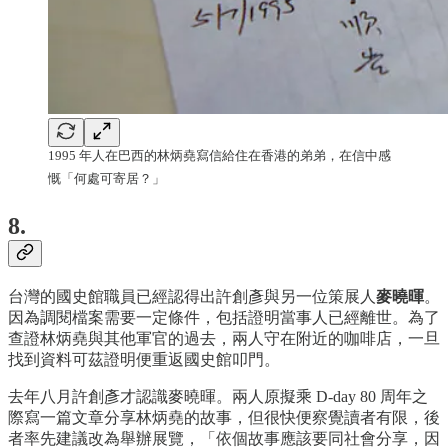
1995 年人在巴西的林炳堯寫信給住在香港的弟弟，在信中感
慨「何處可寄居？」
8.
台灣的國史館職員已經認得出許創彥與另一位策展人
麥曉暉
。
因為調閱檔案需要一定條件，包括證明當事人已經離世。為了
查證林炳堯與其他軍官的過去，兩人守在附近的咖啡店，一旦
找到資料可茲證明便重返國史館叩門。
去年八月許創彥才認識麥曉暉。兩人原擬乘 D-day 80 周年之
際寫一篇文章分享林炳堯的故事，但很快便察覺讀者有限，後
者率先建議改為舉辦展覽，「依個故事應該要同社會分享，因