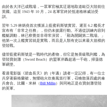
由於各大洋已成戰場，一眾軍官極其迂迴地取道歐亞大陸前往
英國。迨至 1943 年 10 月，24 名軍官終於抵達格林威治受
訓。
翌年 5.29 林炳堯首次獲派上藍蜜莉斯號實習。遲至 6.2 艦長才
宣布有「非常之任務」，但仍未披露行動。不過從訓練內容到
艦艇調動，林已察覺並非尋常演習，「顯為開闢第二戰場。」
他第一次上艦實習就是實戰，而且是人類有史以來最大規模的
登陸戰。
儘管藍蜜莉斯號是一戰時代的產物，但它是無畏級戰列艦，為
登陸寶劍灘（Sword Beach）的盟軍岸轟超過一千砲，掃蕩德
軍碉堡。
看過電影版《碧血長天》的（年邁）讀者一定記得，有一位士
兵穿著蘇格蘭裙，無懼砲火吹奏風笛行軍，召喚散落四處的傘
兵會合。比爾・米林（
Bill Millin
）與同袍正是在寶劍灘登陸
的英軍。