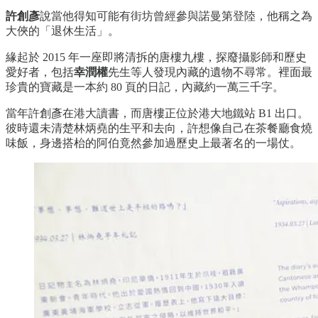
許創彥
說當他得知可能有街坊曾經參與諾曼第登陸，他稱之為
大俠的「退休生活」。
緣起於 2015 年一座即將清拆的唐樓九樓，探廢攝影師和歷史
愛好者，包括
幸潤權
先生等人發現內藏的遺物不尋常。裡面最
珍貴的寶藏是一本約 80 頁的日記，內藏約一萬三千字。
當年許創彥在港大讀書，而唐樓正位於港大地鐵站 B1 出口。
彼時還未清楚林炳堯的生平和去向，許想像自己在茶餐廳食燒
味飯，身邊搭枱的阿伯竟然參加過歷史上最著名的一場仗。