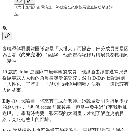
《尚未完場》的導演之一祁凱達也來參觀展覽並協助舉辦講
座。
9.
麥曉暉解釋展覽團隊都是「人搭人」而撮合，部分成員更是因
為去看
《尚未完場》
而結緣，他們覺得紀錄片與展覽都懷抱同
一精神。
19 歲的
John
是團隊中最年輕的成員。他說過去讀書通常只會
從歐美或大人物的角度看諾曼第登陸，然而 D-Day 日記展則
「人性化」了歷史，「歷史唔剩係用嗰種方法教。」還應該有
人的故事。
Elly
在中大讀書，將來有志成為老師。她說展覽能夠補足學校
的歷史科，「剩係 focus 前因後果，但當中發生過咩事我哋跳
過晒。」學習時需要一張宏觀的大圖畫，才能了解歷史的脈
絡，克服心態上的距離。
Ivan
說發掘過去也可為當下帶來進步，展覽可以重現「喺今