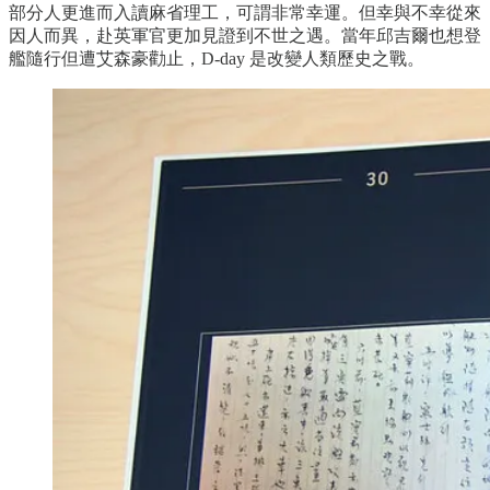
部分人更進而入讀麻省理工，可謂非常幸運。但幸與不幸從來
因人而異，赴英軍官更加見證到不世之遇。當年邱吉爾也想登
艦隨行但遭艾森豪勸止，D-day 是改變人類歷史之戰。