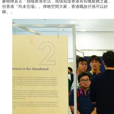
麥曉暉直言「我喺香港生活，我係知道香港有佢嘅艱難之處，
但香港『尚未完場』。俾啲空間大家，香港嘅故仔係可以好
睇。」