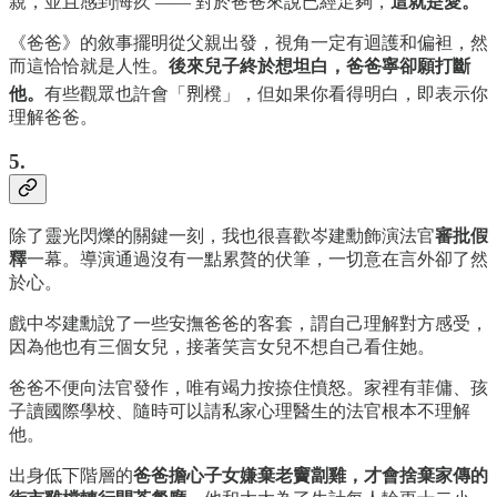
親，並且感到悔疚 —— 對於爸爸來說已經足夠，
這就是愛。
《爸爸》的敘事擺明從父親出發，視角一定有迴護和偏袒，然
而這恰恰就是人性。
後來兒子終於想坦白，爸爸寧卻願打斷
他。
有些觀眾也許會「𠝹櫈」，但如果你看得明白，即表示你
理解爸爸。
5.
除了靈光閃爍的關鍵一刻，我也很喜歡岑建勳飾演法官
審批假
釋
一幕。導演通過沒有一點累贅的伏筆，一切意在言外卻了然
於心。
戲中岑建勳說了一些安撫爸爸的客套，謂自己理解對方感受，
因為他也有三個女兒，接著笑言女兒不想自己看住她。
爸爸不便向法官發作，唯有竭力按捺住憤怒。家裡有菲傭、孩
子讀國際學校、隨時可以請私家心理醫生的法官根本不理解
他。
出身低下階層的
爸爸擔心子女嫌棄老竇劏雞，才會捨棄家傳的