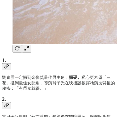
1.
劉青雲一定攞到金像獎最佳男主角，
攞硬。
私心更希望「三
花」攞到最佳女配角，導演翁子光在映後談披露牠演技背後的
秘密：「有嘢食就得。」
2.
當兒子阮厚明（蘇文濤飾）弒親後在醫院羈留，爸爸阮永年