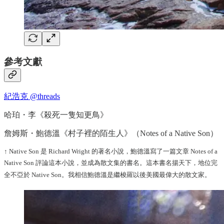
參考文獻
紀浩克 @threads
哈珀・李《殺死一隻知更鳥》
詹姆斯・鮑德溫《村子裡的陌生人》（Notes of a Native Son）
↑ Native Son 是 Richard Wright 的著名小說，鮑德溫寫了一篇文章 Notes of a
Native Son 評論這本小說，並成為散文集的書名。這本書名揚天下，地位完
全不亞於 Native Son。我相信鮑德溫是繼梭羅以後美國最偉大的散文家。