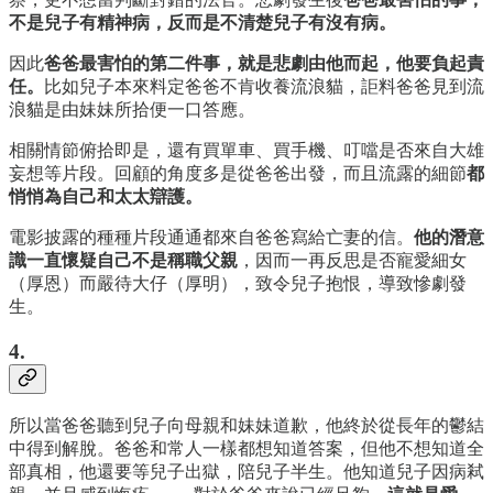
不是兒子有精神病，反而是不清楚兒子有沒有病。
因此
爸爸最害怕的第二件事，就是悲劇由他而起，他要負起責
任。
比如兒子本來料定爸爸不肯收養流浪貓，詎料爸爸見到流
浪貓是由妹妹所拾便一口答應。
相關情節俯拾即是，還有買單車、買手機、叮噹是否來自大雄
妄想等片段。回顧的角度多是從爸爸出發，而且流露的細節
都
悄悄為自己和太太辯護。
電影披露的種種片段通通都來自爸爸寫給亡妻的信。
他的潛意
識一直懷疑自己不是稱職父親
，因而一再反思是否寵愛細女
（厚恩）而嚴待大仔（厚明），致令兒子抱恨，導致慘劇發
生。
4.
所以當爸爸聽到兒子向母親和妹妹道歉，他終於從長年的鬱結
中得到解脫。爸爸和常人一樣都想知道答案，但他不想知道全
部真相，他還要等兒子出獄，陪兒子半生。他知道兒子因病弒