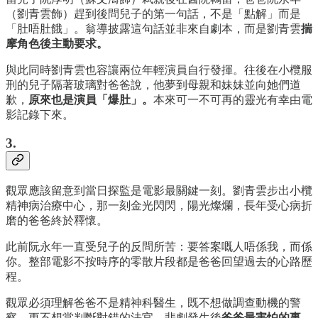
（劉青雲飾）趕到後問兒子的第一句話，不是「點解」而是
「肚唔肚餓」。翁導披露這句話並非來自劇本，而是劉青雲
揣
摩角色後主動要求。
與此同時劉青雲也容讓兩位年輕演員自行發揮。往後在小欖服
刑的兒子隔著玻璃對爸爸說，他夢到母親和妹妹並向她們道
歉，
原來也是演員「爆肚」。
本來可一不可再的靈光有幸由電
影記錄下來。
3.
觀眾應該留意到當日探監是電影最關鍵一刻。劉青雲步出小欖
精神病治療中心，那一刻金光閃閃，陽光燦爛，長年受心病折
磨的爸爸終於釋懷。
此前阮永年一直受兒子的反問所苦：要答案嘅人唔係我，而係
你。整部電影不按時序的零散片段都是爸爸回望過去的心路歷
程。
觀眾必須理解爸爸不是精神科醫生，既不想做調查動機的警
察，更不想當判斷對錯的法官。悲劇發生後
爸爸最害怕的事，