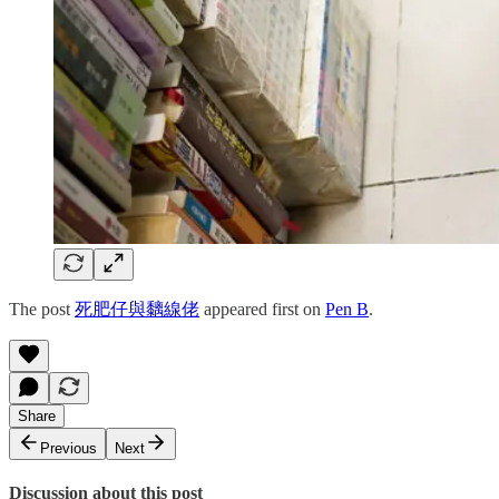
The post
死肥仔與黐線佬
appeared first on
Pen B
.
Share
Previous
Next
Discussion about this post