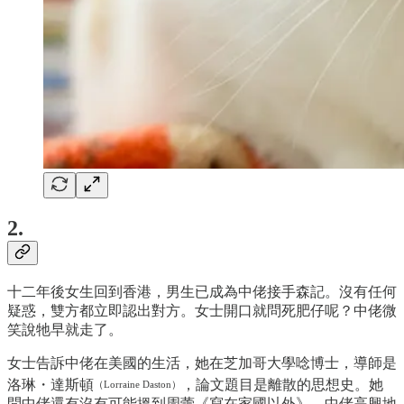
2.
十二年後女生回到香港，男生已成為中佬接手森記。沒有任何
疑惑，雙方都立即認出對方。女士開口就問死肥仔呢？中佬微
笑說牠早就走了。
女士告訴中佬在美國的生活，她在芝加哥大學唸博士，導師是
洛琳・達斯頓
，論文題目是離散的思想史。她
（Lorraine Daston）
問中佬還有沒有可能搵到周蕾《寫在家國以外》，中佬高興地