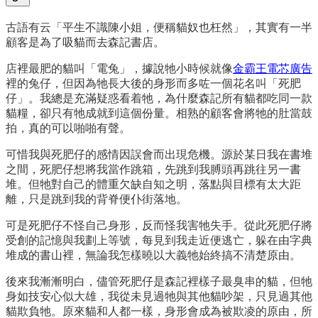
古語有云「平生不識陳小姐，便稱貓奴也枉然」，其實有一半
顧客是為了吸貓而去森記書店。
店裡最肥的貓叫「電兔」，據說牠小時候就像
金霸王電芯廣告
裡的兔仔，但因為牠長大後的身形而多咗一個花名叫「死肥
仔」。我總是充滿疑惑看着牠，為什麼森記所有貓都吃同一款
貓糧，卻只有牠成就到這個份量。相熟的顧客會將牠的肚當鼓
拍，真的可以啪啪有聲。
可惜我與死肥仔的感情因誤會而出現危機。源於某日我在書堆
之間，死肥仔想將我當作跳箱，先跳到我膊頭再跳往另一書
堆。但牠對自己的體重欠缺自知之明，落點與目標有太大距
離，只是跳到我的背脊便仆街落地。
可是死肥仔不怪自己身形，反而怪我害牠失手。從此死肥仔將
受創的記憶與我劃上等號，每見到我走近便逃亡，躲在由字典
堆成的書山裡，無論我怎樣曉以大義牠始終搞不清楚原由。
後來我漸漸明白，儘管死肥仔是森記裡樣子最臭串的貓，但牠
身如技安心似大雄，我從未見過牠與其他貓吵架，只見過其他
貓欺負牠。原來貓和人都一樣，身形會成為被欺凌的原由，所