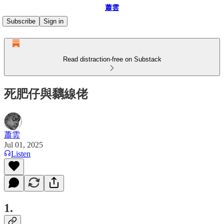
蕭雲
Subscribe
Sign in
Read distraction-free on Substack
死肥仔與黐線佬
蕭雲
Jul 01, 2025
Listen
1.