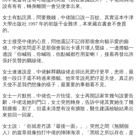
說有有有，轉身離開一會兒便拿出來。
女士有點詫異，問要幾錢，中佬隨口說一百蚊。其實這本牛津
大學出版社 1997 年的初版千金難求，本來藏在書倉不會賣
的。
女士接受中佬的心意，問他還記不記得那個會向貓示愛的癲
佬。中佬笑問是不是那個會裝出卡通片壞人聲線，一邊擼貓一
邊說「你喊啦，你喊啦，你點喊都冇用架喇！」接着再發出誇
張奸笑聲的黐線佬。
女士連連說是，中佬解釋黐線佬走得比死肥仔更早，患癌，最
後一段日子還不時過來擼貓。他常常說死肥仔是天使。真正的
天使不是我們想像的樣子，最重要的事都看不見。
女士一片默然，中佬也一片怯懦。女士再閒話家常幾句說要告
辭，中佬送她到門口，女士突然轉身，告訴中佬其實她生了幾
顆腫瘤，割了，但還未清楚有沒有擴散，醫生建議檢驗結果出
來前回一回家。
女士說：「佢就差冇講『最後一面』。」突然之間《無關個
人》的篇章就像拍打中佬的陣陣海浪，「黑暗之所以存在，是