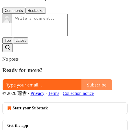
Comments
Restacks
Top
Latest
No posts
Ready for more?
Subscribe
© 2026 蕭雲
·
Privacy
∙
Terms
∙
Collection notice
Start your Substack
Get the app