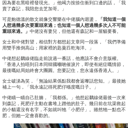
因為要在黑暗裡發現光。」他竭力按捺住衝到口邊的話，「我
賣了森記，我陪您去芝加哥。」
可是鮑德溫的散文就像交響樂在中佬腦內迴盪，
「我知道一個
人想過幾多次要重頭來過；也知道一個人想過幾多次人不可能
重頭來過。」
中佬沒有妻兒，但他還有森記和一屋貓要養。
女士和中佬對望，相信對方都想起文章同一段落，「我們準備
用雙手推倒高山；用家裡的匙羹舀乾海洋。」
中佬想起黐線佬臨走前說過一番話，他應該不會介意版權。
「香港人拍唔到日本同韓國嗰啲催淚片，即使有絕症嘅情節，
最後嘅結局始終會大團圓。您要記住，您永遠係香港人。」
女士破涕為笑，「無論結果係點我都會返嚟話您知。」最後她
補上一句，「我永遠記得死肥仔喺度嘅日子。」
中佬瞄一瞄自己肚腩，「我都係。」他想起黐線佬最後一次來
到森記，死肥仔主動在書堆上蹭他的肚子。幾日前在坑渠救起
的小貓還沒有名字，不如就叫牠「小肥仔」。雖然牠一點也不
肥，但她一定會喜歡的。