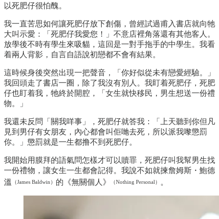
以死肥仔很怕醜。
我一直苦思如何讓死肥仔放下創傷，曾經試過甫入書店就向牠
大叫示愛：「死肥仔我愛您！」不意店裡角落還有其他客人。
放學後不時有學生來吸貓，這回是一對手拖手的中學生。我看
着兩人背影，自言自語說初戀都不會有結果。
這時候身後突然出現一把聲音，「你好似從未有戀愛經驗。」
我回頭走了書店一圈，除了我沒有別人。我盯着死肥仔，死肥
仔也盯着我，牠終於開腔，「女生就快移民，男生想送一份禮
物。」
我還未反問「關我咩事」，死肥仔就答我：「上天聽到你但凡
見到男仔有女朋友，內心都會叫佢哋去死，所以派我嚟懲罰
你。」懲罰就是一生都撸不到死肥仔。
我開始用膜拜的語氣問怎樣才可以贖罪，死肥仔叫我幫男生找
一份禮物，讓女生一生都會記得。我說不如就揀詹姆斯・鮑德
溫
的《無關個人》
。
（James Baldwin）
（Nothing Personal）