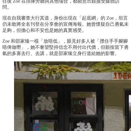
往後 Zoe 在排隊旁聽與其他場合，都願意出鏡接受媒體訪
問。
現在自我審查大行其道，身份出現在「起底網」的 Zoe，坦言
仍未敢將全名刊登在分享會的宣傳海報。她曾懷疑自己勇氣未
足夠，但擔心和不安也是她的真實感受。
Zoe 和邵家臻一樣「放唔低」，眼見好多人被「㩒住手手腳腳
唔俾做嘢」，她不奢望堅持信念不用付出代價，但願按當下勇
氣的多寡去行、去講，就是邵家臻立身行道給她的影響。