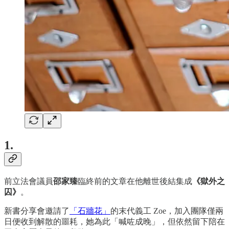
1.
前立法會議員
邵家臻
臨終前的文章在他離世後結集成
《獄外之
囚》
。
新書分享會邀請了
「石牆花」
的末代義工 Zoe，加入團隊僅兩
日便收到解散的噩耗，她為此「喊咗成晚」，但依然留下陪在