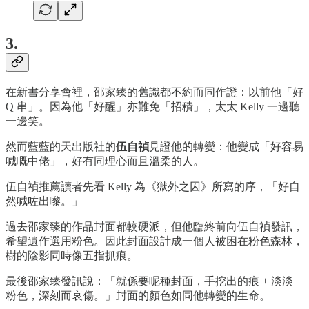
3.
在新書分享會裡，邵家臻的舊識都不約而同作證：以前他「好
Q 串」。因為他「好醒」亦難免「招積」，太太 Kelly 一邊聽
一邊笑。
然而藍藍的天出版社的
伍自禎
見證他的轉變：他變成「好容易
喊嘅中佬」，好有同理心而且溫柔的人。
伍自禎推薦讀者先看 Kelly 為《獄外之囚》所寫的序，「好自
然喊咗出嚟。」
過去邵家臻的作品封面都較硬派，但他臨終前向伍自禎發訊，
希望遺作選用粉色。因此封面設計成一個人被困在粉色森林，
樹的陰影同時像五指抓痕。
最後邵家臻發訊說：「就係要呢種封面，手挖出的痕 + 淡淡
粉色，深刻而哀傷。」封面的顏色如同他轉變的生命。