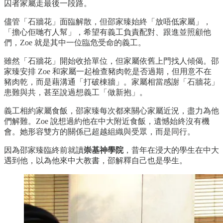
囚者家屬走最後一段路。
儘管「石牆花」面臨解散，但邵家臻始終「放唔低家屬」，
「擔心佢哋冇人幫」，希望有義工負責配對、跟進並照顧他
們，Zoe 就是其中一位臨危受命的義工。
雖然「石牆花」開始收拾單位，但家屬依舊上門找人傾偈。邵
家臻安排 Zoe 和家屬一起檢查豬肉乾是否過期，但用意不在
豬肉乾，而是藉溝通「打破棟牆」。家屬相當感謝「石牆花」
患難與共，甚至說過想義工「做新抱」。
義工相約家屬食飯，邵家臻每次都來關心家屬近況，盡力為他
們解難。Zoe 說想過約他在中大附近食飯，遺憾始終沒有機
會。她形容雙方的關係已超越組織與受眾，而是同行。
因為邵家臻臨終前就讀
崇基神學院
，昔年在浸大的學生在中大
遇到他，以為他來中大教書，邵解釋自己也是學生。