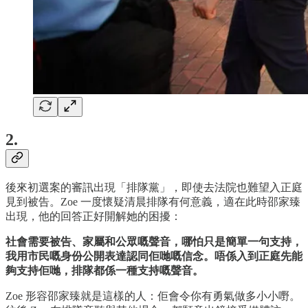
2.
後來初選案的審訊出現「排隊黨」，即使去法院也難望入正庭
見到被告。Zoe 一度懷疑清晨排隊有何意義，適在此時邵家臻
出現，他的回答正好開解她的困擾：
社會需要被告、家屬和公眾嘅聲音，哪怕只是簡單一句支持，
我用市民嘅身份公開表達認同佢哋嘅信念。唔係入到正庭先能
夠支持佢哋，排隊都係一種支持嘅聲音。
Zoe 形容邵家臻就是這樣的人：佢會令你有勇氣做多小小嘢。