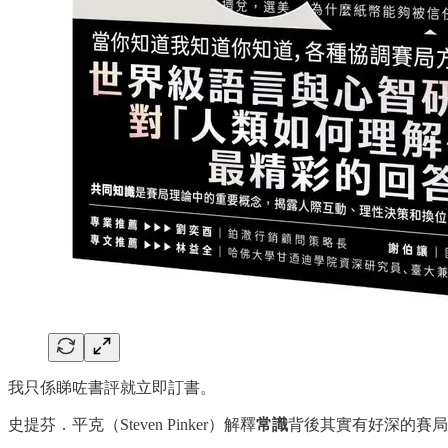
我只係睇咗書評就立即訂書。
史提芬．平克（Steven Pinker）解釋
常識
背後其實有好深的賽局理論 —