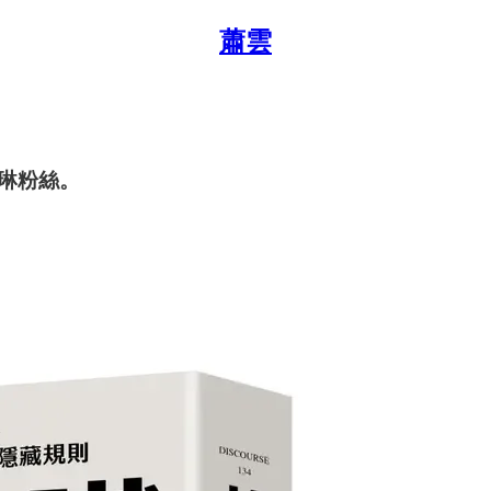
蕭雲
琳粉絲。