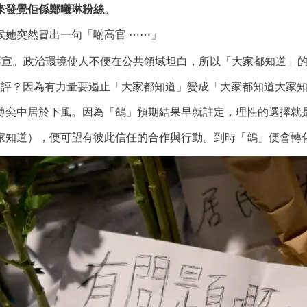
來發覺佢係鄭曦琳粉絲。
候她突然冒出一句「啲高官 ⋯⋯」
不宣。政治環境使人不便在公共領域坦白，所以「大家都知道」
評？因為有力量要遏止「大家都知道」變成「大家都知道大家知
搏奕中居於下風。因為「鴿」預期結果早就註定，理性的選擇就
家知道），便可望有彼此信任的合作與行動。到時「鴿」便會轉