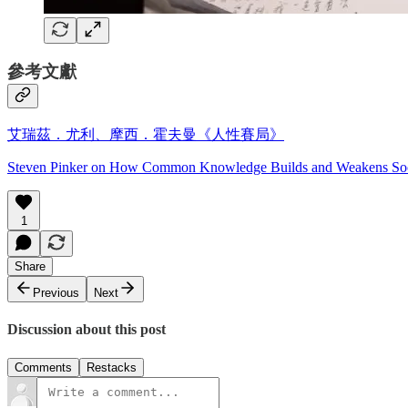
參考文獻
艾瑞茲．尤利、摩西．霍夫曼《人性賽局》
Steven Pinker on How Common Knowledge Builds and Weakens Soc
1
Share
Previous
Next
Discussion about this post
Comments
Restacks