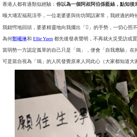
香港人都有過類似經驗：
你以為一個阿叔阿伯係藍絲，點知後
喺大埔宏福苑涼亭，一位老婆婆與街坊聞話家常，我經過的時
我錯愕地回頭，婆婆精靈地向我擺出「𭉝」的手勢，一切心照
為何
鄭曦琳
和
Ellie Yuen
都先後發表聲明，不再就火災受訪或置
當弱勢一方認定孤單的自己只是「鴿」，便會「自我應驗」在
可是當自視為「鴿」的人民發覺原來人同此心（大家都知道大