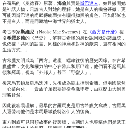
在荷馬的《奧德賽》原著，
海倫
其實是
斯巴達人
。姑且撇開她
是神話人物，只論古人對她的理解，她是白人的機會甚微，更
可能因斯巴達的尚武傳統而擁有曬得黝黑的膚色。正如耶穌也
不是白人，而是同屬地中海世界的猶太人。
考古學家
斯維尼
（Naoíse Mac Sweeney）在
《西方是什麼》
援
引
希羅多德
的《歷史》，解釋古希臘的身份認同既訴諸血統，
也依據「共同的語言、同樣的神廟和對神的獻祭，還有相同的
生活方式。」
古希臘文明成為「西方」遺產，端賴往後的歷史因緣。在古希
臘盛世，文化和權力的中心在雅典和斯巴達，他們看不起馬其
頓和羅馬，視為「外邦人」甚至「野蠻人」。
後來馬其頓及羅馬迭興，先後成為霸主控制希臘。但兩國依然
「心慕向化」，貴族子弟都要師從希臘學者，由亞歷山大到奧
理略皆然。
因此很容易理解，最早的古羅馬史是用古希臘文寫成，古羅馬
人還聲稱他們是木馬屠城後特洛伊人的後裔。
東方到處可見同類故事的複製版，古朝鮮人也聲稱他們是武王