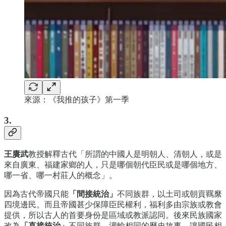
來源：《我推的孩子》第一季
3.
王賡武
教授解釋古代「所謂的中國人是明朝人、清朝人，或是
來自廣東、福建家鄉的人，只是哪個朝代臣民或是哪個地方、
哪一省、哪一村莊人的概念」。
因為古代帝國只能
「間接統治」
不同族群，以土司或朝貢羈縻
四境邊民。而且帝國甚少保障臣民權利，福利多由宗族或教會
提供，所以古人的首要身份是區域或教派認同。後來民族國家
改為
「直接統治」
不同族群，灌輸相同的歷史故事，讓國民相