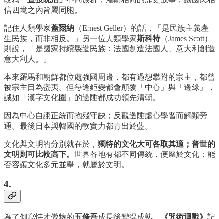
信四境之內皆屬同胞。
記住人類學家
蓋爾納
（Ernest Geller）的話，「是民族主義產
生民族，而非相反。」另一位人類學家
斯科特
（James Scott）
則說，「是國家持續製造民族：法國創造法國人、意大利創造
意大利人。」
本來羅馬和朝鮮都位處強國周邊，都有過想攀附的宗主，都曾
被宗主目為蠻夷。但每逢鉅變都會顛覆「中心」與「邊緣」，
誠如「漢字文化圈」的邊陲都成功領先清朝。
因為中心自詡正統而抱殘守缺；反觀邊陲虛心學習而觸類旁
通。最後日本與韓國的軟實力都青出於藍。
文化與文明的分別就在於，
獨特的文化大可各取其適；普世的
文明則可比較高下。
世界各地有都不同傳統，便屬於文化；能
否容讓文化多元並舉，就屬於文明。
4.
為了側寫恃才傲物的
五條吾
成長後變得成熟，
《咒術迴戰》
記