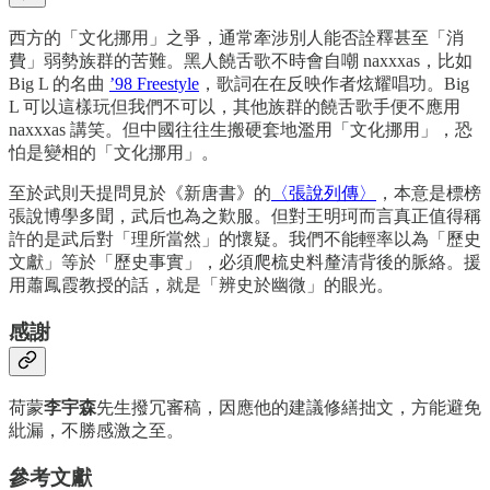
西方的「文化挪用」之爭，通常牽涉別人能否詮釋甚至「消
費」弱勢族群的苦難。黑人饒舌歌不時會自嘲 naxxxas，比如
Big L 的名曲
’98 Freestyle
，歌詞在在反映作者炫耀唱功。Big
L 可以這樣玩但我們不可以，其他族群的饒舌歌手便不應用
naxxxas 講笑。但中國往往生搬硬套地濫用「文化挪用」，恐
怕是變相的「文化挪用」。
至於武則天提問見於《新唐書》的
〈張說列傳〉
，本意是標榜
張說博學多聞，武后也為之歎服。但對王明珂而言真正值得稱
許的是武后對「理所當然」的懷疑。我們不能輕率以為「歷史
文獻」等於「歷史事實」，必須爬梳史料釐清背後的脈絡。援
用蕭鳳霞教授的話，就是「辨史於幽微」的眼光。
感謝
荷蒙
李宇森
先生撥冗審稿，因應他的建議修繕拙文，方能避免
紕漏，不勝感激之至。
參考文獻