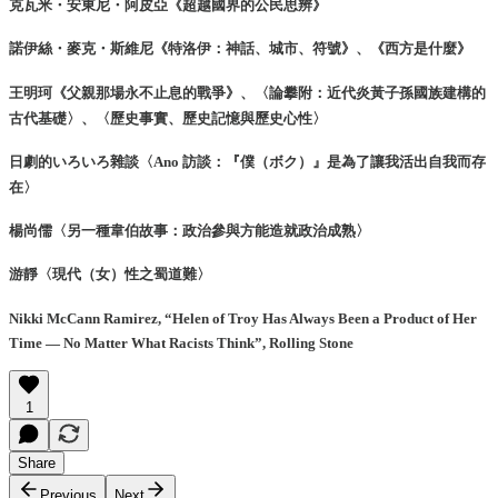
克瓦米・安東尼・阿皮亞《超越國界的公民思辨》
諾伊絲・麥克・斯維尼《特洛伊：神話、城市、符號》、《西方是什麼》
王明珂《父親那場永不止息的戰爭》、〈論攀附：近代炎黃子孫國族建構的
古代基礎〉、〈歷史事實、歷史記憶與歷史心性〉
日劇的いろいろ雜談〈Ano 訪談：『僕（ボク）』是為了讓我活出自我而存
在〉
楊尚儒〈另一種韋伯故事：政治參與方能造就政治成熟〉
游靜〈現代（女）性之蜀道難〉
Nikki McCann Ramirez, “Helen of Troy Has Always Been a Product of Her
Time — No Matter What Racists Think”, Rolling Stone
1
Share
Previous
Next