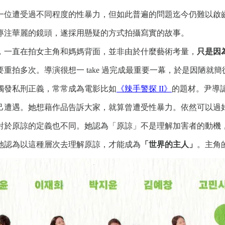
一位遭受過不同程度的性暴力，但如此普遍的問題迄今仍難以啟
專注華麗的鏡頭，遂採用懸疑的方式拍攝寫實的故事。
，一直在拍女主角和媽媽背面，並非由於什麼藝術考量，
只是因
重拍多次。導演很想一 take 過完成最重要一幕，於是因陋就
觸發私刑正義，常常成為電影比如
《辣手警探 II》
的題材。尹導
己遭遇。她想藉作品告訴大家，就算曾遭受性暴力。依然可以過
對於原諒的定義也不同。她認為「原諒」不是理解加害者的動機
她認為以這種層次去理解原諒，才能成為
「世界的主人」
。主角