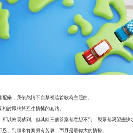
佳配樂，我依然情不自禁視這首歌為主題曲。
互相討厭終於互生情愫的套路。
，所以較易猜到。但其餘三個答案都意想不到，觀眾都渴望盡快
不忍。到頭來答案另有苦衷，而且是最偉大的情操。