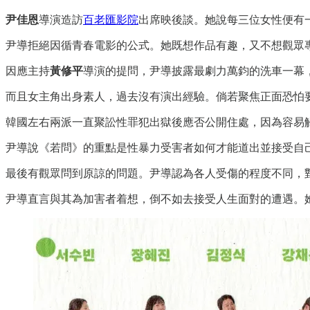
尹佳恩
導演造訪
百老匯影院
出席映後談。她說每三位女性便有
尹導拒絕因循青春電影的公式。她既想作品有趣，又不想觀眾
因應主持
黃修平
導演的提問，尹導披露最劇力萬鈞的洗車一幕
而且女主角出身素人，過去沒有演出經驗。倘若聚焦正面恐怕要
韓國左右兩派一直聚訟性罪犯出獄後應否公開住處，因為容易
尹導說《若問》的重點是性暴力受害者如何才能道出並接受自
最後有觀眾問到原諒的問題。尹導認為各人受傷的程度不同，
尹導直言與其為加害者着想，倒不如去接受人生面對的遭遇。