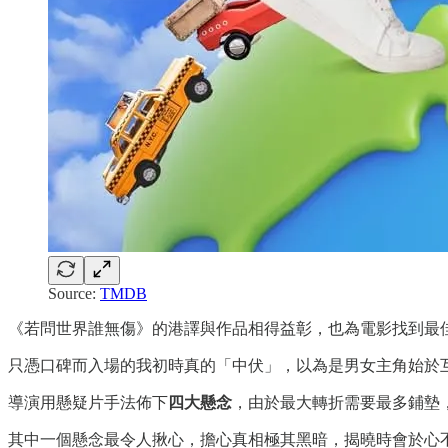
Source:
TMDB
《若問世界誰無傷》的港譯與作品相得益彰，也為電影找到最
只憑口碑而入場的我初時真的「中伏」，以為是男女主角始於
導演用懸疑片手法佈下
四大懸念
，由於最大轉折需要最多鋪墊
其中一個懸念最令人揪心，擔心真相極其黑暗，揭曉時會於心