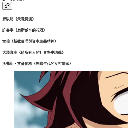
鄧以明《天意莫測》
許書寧《奧斯威辛的花冠》
韋伯《新教倫理與資本主義精神》
大澤真幸《給所有人的社會學史講義》
沃弗朗・艾倫伯格《黑暗年代的女哲學家》