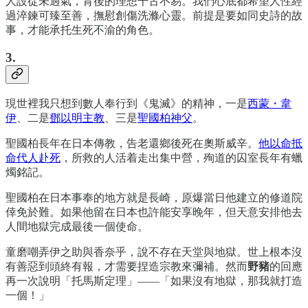
人設從未過氣，背後的理想千古不易。我們心底都希望人性經
過淬鍊可臻至善，撫慰創傷洗滌心靈。前提是要如同史詩的故
事，才能承托生死不渝的角色。
3.
現世裡我只想到數人奉行到《鬼滅》的精神，一是
西蒙・韋
伊
、二是
鄧以明主教
、三是
聖國柏神父
。
聖國柏長年在日本傳教，告老還鄉後死在奧斯威辛。
他以命抵
命代人赴死
，所救的人活着走出集中營，殉道的囚室長年有蠟
燭銘記。
聖國柏在日本事奉的地方就是長崎，原爆當日他建立的修道院
倖免於難。如果他留在日本也許能安享晚年，但天意安排他去
人間地獄完成最後一個使命。
童磨嘲弄伊之助與香奈乎，說不存在天堂與地獄。世上根本沒
有善惡到頭終有報，才需要捏造宗教來彌補。然而
野豬
的回應
再一次說明「托馬斯定理」——「如果沒有地獄，那我就打造
一個！」