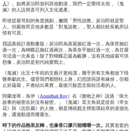
人
》。如將炭治郎放到其他動漫，我們一定覺得太假，《鬼
滅》的人設簡直可列入文化遺產。
即使從最苛刻的角度挑剔，撇開「男性說教」炭治郎就是聖
人。但嚴格而言他多數是「對鬼說教」，聖人都比較長氣所以
情有可原。
我認真統計過動畫版：炭治郎為真菰臉紅過一次，為珠世臉紅
過一次，為蝴蝶忍臉紅過兩次，為香奈乎臉紅過一次，為甘露
寺流過一次鼻血！除了對蝴蝶忍最為靦腆，沒有其他線索可供
想像，炭治郎是初代純愛戰士。
《鬼滅》比五十年前的文藝片更純潔，幾乎所有主角都放下情
愫奉獻此生。儘管我們都戀柱上身，幻想誰與誰有緣份，但都
止於蘊藉，不會結出果實，最後只餘思念留給活着的人。
阿蘭達蒂．洛伊（
Arundhati Roy
）在《微物之神》說過「偉大
故事的秘密在於沒有秘密。」《鬼滅》眾主角就是從前《帝女
花》與《忠臣藏》的人物，都是傳統戲文裡銜環結草的道德化
身，通過動漫而獲重生。
時下的作品熱衷反轉，也像香口膠只能嘴嚼一次。
其實老套的