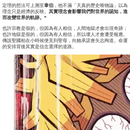
定理的想法可上溯至
韋伯
，他不滿「天真的歷史唯物論」以為
理念只是經濟的反映。
其實理念會影響我們對世界的認知，進
而改變世界的軌跡。*
也許宗教是假的，但因為有人相信，人間地獄才會出現奇跡；
也許地獄是假的，但因為有人相信，所以壞人才會遭受報應。
傳說聖國柏在小時候便見到聖母，向她承諾會矢志殉道。命運
的安排背後其實是信念選擇的道路。