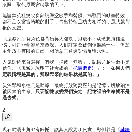
版圖，取代原屬宮崎駿的天下。
無論集英社燒幾多錢請殿堂歌手和聲優、搞戰鬥的動畫特效，
都不足以當宮崎駿的對手，青出於藍且功力相埒的，是武戲背
後的文戲。
《鬼滅》所有角色都背負莫大傷痕，鬼放不下執念想彌補遺
憾，可是罪孽卻愈來愈深。人則註定會被創傷纏繞一生，但眾
主角放下有限的自己，相信意志通過記憶反獲永恆。
人鬼殊途來自選擇「有我」抑或「無我」，記憶超越生命不是
信仰。《鬼滅》說明了社會學的「
托馬斯定理
」：
「如果人們
定義情境是真的，那麼帶來的結果就是真的。」
炭治郎和水柱只是助緣，最終打敗猗窩座的是記憶，解放狛治
被囚禁的生命。
只要記憶改變我們決定，記憶裡的生命就不是
過去式。
2.
現在動漫主角都有缺憾，讓其人設更加真實，顯例就是《
鏈鋸