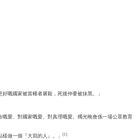
更好嘅國家被當權者屠殺，死後仲要被抹黑。」
命嘅愛、對國家嘅愛、對真理嘅愛。燭光晚會係一場公眾教育
[1]
點樣做一個『大寫的人』。」