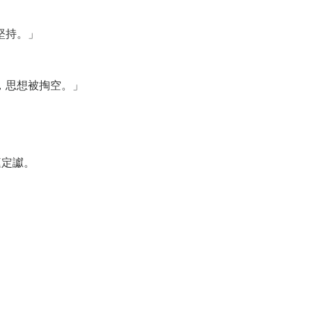
堅持。」
，思想被掏空。」
庭定讞。