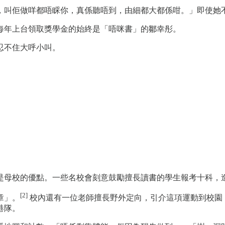
，叫佢做咩都唔睬你，真係聽唔到，由細都大都係咁。」即使她
每年上台領取獎學金的始終是「唔咪書」的鄒幸彤。
忍不住大呼小叫。
是母校的優點。一些名校會刻意鼓勵擅長讀書的學生報考十科，
[2]
章」。
校內還有一位老師擅長野外定向，引介這項運動到校園
港隊。