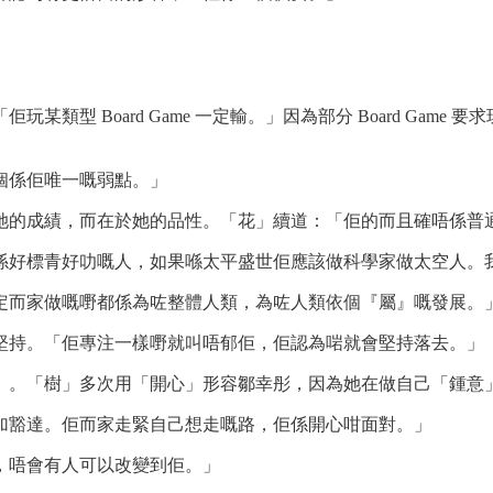
類型 Board Game 一定輸。」因為部分 Board Gam
個係佢唯一嘅弱點。」
她的成績，而在於她的品性。「花」續道：「佢的而且確唔係普
係好標青好叻嘅人，如果喺太平盛世佢應該做科學家做太空人。
定而家做嘅嘢都係為咗整體人類，為咗人類依個『屬』嘅發展。
堅持。「佢專注一樣嘢就叫唔郁佢，佢認為啱就會堅持落去。」
」。「樹」多次用「開心」形容鄒幸彤，因為她在做自己「鍾意
加豁達。佢而家走緊自己想走嘅路，佢係開心咁面對。」
，唔會有人可以改變到佢。」