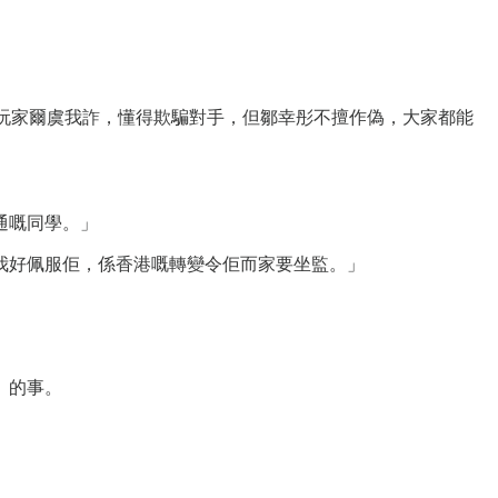
e 要求玩家爾虞我詐，懂得欺騙對手，但鄒幸彤不擅作偽，大家都能
通嘅同學。」
我好佩服佢，係香港嘅轉變令佢而家要坐監。」
」
」的事。