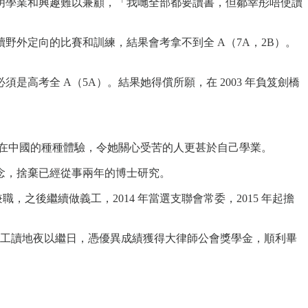
明學業和興趣難以兼顧，「我哋全部都要讀書，但鄒幸彤唔使讀
外定向的比賽和訓練，結果會考拿不到全 A（7A，2B）。
考全 A（5A）。結果她得償所願，在 2003 年負笈劍橋
鄒在中國的種種體驗，令她關心受苦的人更甚於自己學業。
念，捨棄已經從事兩年的博士研究。
之後繼續做義工，2014 年當選支聯會常委，2015 年起擔
半工讀地夜以繼日，憑優異成績獲得大律師公會獎學金，順利畢