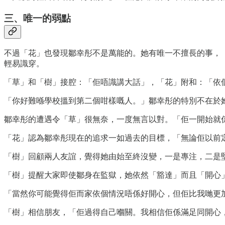
三、唯一的弱點
不過「花」也發現鄒幸彤不是萬能的。她有唯一不擅長的事，「佢玩某
輕易識穿。
「草」和「樹」接腔：「佢唔識講大話」，「花」附和：「依
「你好難喺學校搵到第二個咁樣嘅人。」鄒幸彤的特別不在於
鄒幸彤的遭遇令「草」很無奈，一度無言以對。「佢一開始就
「花」認為鄒幸彤現在的追求一如過去的目標，「無論佢以前
「樹」回顧兩人友誼，覺得她由始至終沒變，一是專注，二是
「樹」提醒大家即使鄒身在監獄，她依然「豁達」而且「開心
「當然你可能覺得佢而家依個情況唔係好開心，但佢比我哋更
「樹」相信朋友，「佢過得自己嗰關。我相信佢係滿足同開心