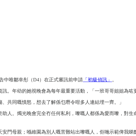
眾被告中唯鄒幸彤（D4）在正式審訊前申請
「初級偵訊」
。
資訊。年幼的她視晚會為每年最重要活動，「一班哥哥姐姐為咗
傷、共同嘅憤怒，想去了解係乜嘢令咁多人連結埋一齊。」
於助人。燭光晚會完全冇任何私利，嚟嘅人都係為愛而嚟，對生
天安門母親；喺維園為別人嘅苦難站出嚟嘅人，佢哋示範俾我睇