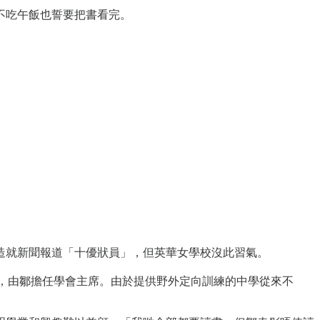
不吃午飯也誓要把書看完。
造就新聞報道「十優狀員」，但英華女學校沒此習氣。
，由鄒擔任學會主席。由於提供野外定向訓練的中學從來不