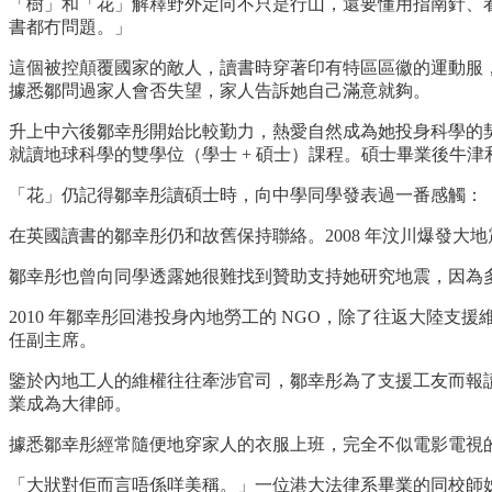
「樹」和「花」解釋野外定向不只是行山，還要懂用指南針、
書都冇問題。」
這個被控顛覆國家的敵人，讀書時穿著印有特區區徽的運動服，
據悉鄒問過家人會否失望，家人告訴她自己滿意就夠。
升上中六後鄒幸彤開始比較勤力，熱愛自然成為她投身科學的契機
就讀地球科學的雙學位（學士 + 碩士）課程。碩士畢業後牛
「花」仍記得鄒幸彤讀碩士時，向中學同學發表過一番感觸：
在英國讀書的鄒幸彤仍和故舊保持聯絡。2008 年汶川爆發
鄒幸彤也曾向同學透露她很難找到贊助支持她研究地震，因為
2010 年鄒幸彤回港投身內地勞工的 NGO，除了往返大陸支
任副主席。
鑒於內地工人的維權往往牽涉官司，鄒幸彤為了支援工友而報讀
業成為大律師。
據悉鄒幸彤經常隨便地穿家人的衣服上班，完全不似電影電視
「大狀對佢而言唔係咩美稱。」一位港大法律系畢業的同校師