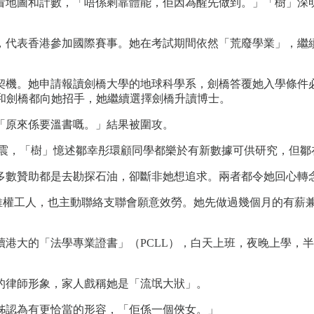
看地圖和計數，「唔係剩靠體能，佢因為醒先做到。」「樹」深
代表香港參加國際賽事。她在考試期間依然「荒廢學業」，繼續野
。她申請報讀劍橋大學的地球科學系，劍橋答覆她入學條件必須是高
津和劍橋都向她招手，她繼續選擇劍橋升讀博士。
「原來係要溫書嘅。」結果被圍攻。
大地震，「樹」憶述鄒幸彤環顧同學都樂於有新數據可供研究，但
多數贊助都是去勘探石油，卻斷非她想追求。兩者都令她回心轉
援維權工人，也主動聯絡支聯會願意效勞。她先做過幾個月的有薪兼職，
港大的「法學專業證書」（PCLL），白天上班，夜晚上學，
的律師形象，家人戲稱她是「流氓大狀」。
姊認為有更恰當的形容，「佢係一個俠女。」