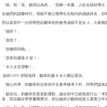
「樹」和「花」都深以為然，「佢睇一本書，入咗去就好專注
在她們的讀書時代，母校不會公開學生在校內的成績排名，但
所以當其中一位同學想起鄒幸彤的會考成績不是全 A，大家都
「係咩？」
「竟然？」
「想像唔到喎。」
「原來佢攞過 B 架！」
「令人太失望喇！」
如同 UFO 登陸地球，鄒幸彤攞 B 令人難以置信。
「無心向學」的鄒幸彤沒有在中五會考報考十科，同學們認為
「顧住玩」的鄒幸彤更喜歡運動，她在初中已經熱衷行山「考
多，而且鄒在學界屢獲獎項，所以她和少數師姐曾入選青少年