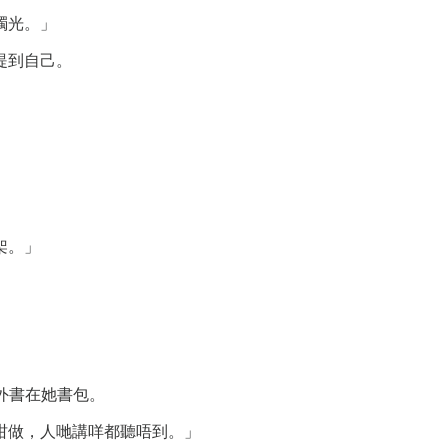
燭光。」
提到自己。
架。」
外書在她書包。
咁做，人哋講咩都聽唔到。」