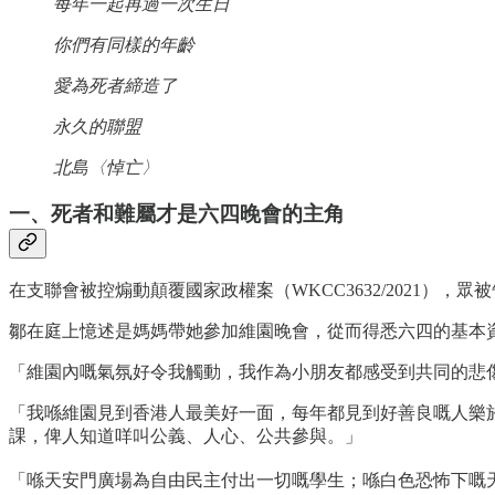
每年一起再過一次生日
你們有同樣的年齡
愛為死者締造了
永久的聯盟
北島〈悼亡〉
一、死者和難屬才是六四晚會的主角
在支聯會被控煽動顛覆國家政權案（WKCC3632/2021），
鄒在庭上憶述是媽媽帶她參加維園晚會，從而得悉六四的基本
「維園內嘅氣氛好令我觸動，我作為小朋友都感受到共同的悲
「我喺維園見到香港人最美好一面，每年都見到好善良嘅人樂
課，俾人知道咩叫公義、人心、公共參與。」
「喺天安門廣場為自由民主付出一切嘅學生；喺白色恐怖下嘅