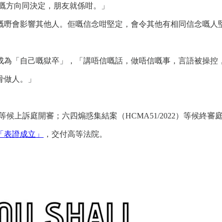
選擇嘅方向同決定，朋友就係咁。」
嘅嘢會影響其他人。佢嘅信念咁堅定，會令其他有相同信念嘅人
成為「自己嘅獄卒」，「講唔信嘅話，做唔信嘅事，言語被操控
骨做人。」
）等候上訴庭開審；六四煽惑集結案（HCMA51/2022）等候終審
「表證成立」
，交付高等法院。