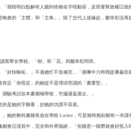
，「我唔明白點解有人聽到依啲名字唔動容，反而要幫政權冚熄
是晚會的「主體」和「主角」。除了交代上述緣起，鄒幸彤沒再
年入讀英華女學校。「樹」和「花」與鄒幸彤同班。
，「好快輸咗。」不過她忙不迭補充，「後嚟中六時我捉番贏佢
致肯定「坐唔定」的她從不是埋頭苦讀的「書齋型」。
）測驗考試佢本書都喺學校，冇攞過返屋企。」
意的是她的字難看，抄她的功課不容易。
她的教科書雖長放在學校 Locker，可是無時無刻都有一本課
魂都會沉浸其中，完全和外界隔絕，「佢鍾意一樣嘢就會好投入