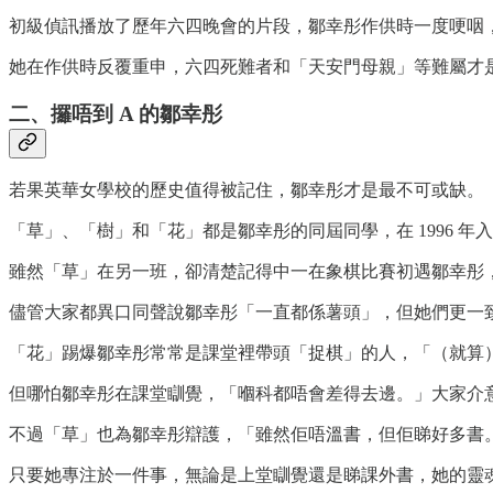
初級偵訊播放了歷年六四晚會的片段，鄒幸彤作供時一度哽咽
她在作供時反覆重申，六四死難者和「天安門母親」等難屬才
二、攞唔到 A 的鄒幸彤
若果英華女學校的歷史值得被記住，鄒幸彤才是最不可或缺。
「草」、「樹」和「花」都是鄒幸彤的同屆同學，在 1996 
雖然「草」在另一班，卻清楚記得中一在象棋比賽初遇鄒幸彤
儘管大家都異口同聲說鄒幸彤「一直都係薯頭」，但她們更一
「花」踢爆鄒幸彤常常是課堂裡帶頭「捉棋」的人，「（就算
但哪怕鄒幸彤在課堂瞓覺，「嗰科都唔會差得去邊。」大家介
不過「草」也為鄒幸彤辯護，「雖然佢唔溫書，但佢睇好多書。」
只要她專注於一件事，無論是上堂瞓覺還是睇課外書，她的靈