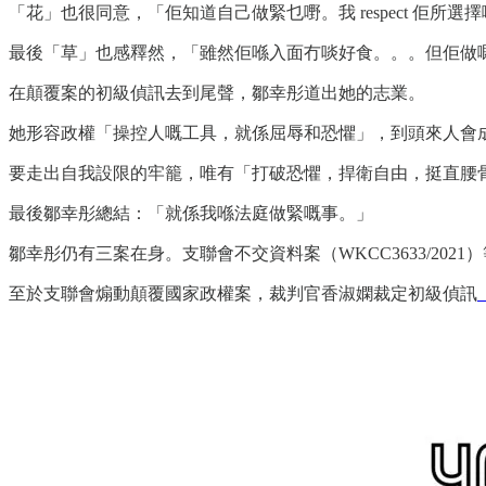
「花」也很同意，「佢知道自己做緊乜嘢。我 respect 佢所
最後「草」也感釋然，「雖然佢喺入面冇啖好食。。。但佢做
在顛覆案的初級偵訊去到尾聲，鄒幸彤道出她的志業。
她形容政權「操控人嘅工具，就係屈辱和恐懼」，到頭來人會
要走出自我設限的牢籠，唯有「打破恐懼，捍衛自由，挺直腰
最後鄒幸彤總結：「就係我喺法庭做緊嘅事。」
鄒幸彤仍有三案在身。支聯會不交資料案（WKCC3633/2021
至於支聯會煽動顛覆國家政權案，裁判官香淑嫻裁定初級偵訊